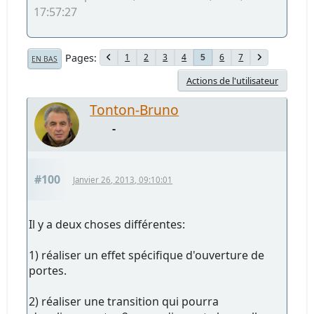
17:57:27
Pages
1
2
3
4
6
7
5
EN BAS
Actions de l'utilisateur
Tonton-Bruno
-
#100
Janvier 26, 2013, 09:10:01
Il y a deux choses différentes:
1) réaliser un effet spécifique d'ouverture de
portes.
2) réaliser une transition qui pourra