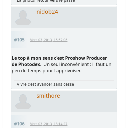
La photo! retour vers le passé
nidob24
#105
Mars 03, 2013, 15:57:06
Le top à mon sens c'est Proshow Producer
de Photodex
. Un seul inconvénient : il faut un
peu de temps pour l'apprivoiser.
Vivre c'est avancer sans cesse
smithore
#106
Mars 03, 2013, 18:14:27