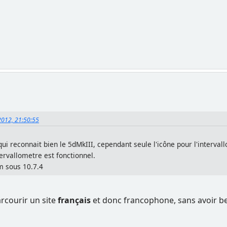
2012, 21:50:55
.4 qui reconnait bien le 5dMkIII, cependant seule l'icône pour l'interv
tervallometre est fonctionnel.
m sous 10.7.4
arcourir un site
français
et donc francophone, sans avoir be