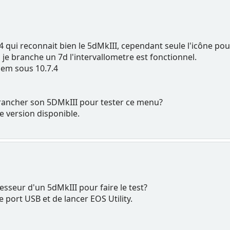
.11.4 qui reconnait bien le 5dMkIII, cependant seule l'icône p
i je branche un 7d l'intervallometre est fonctionnel.
idem sous 10.7.4
brancher son 5DMkIII pour tester ce menu?
re version disponible.
esseur d'un 5dMkIII pour faire le test?
le port USB et de lancer EOS Utility.