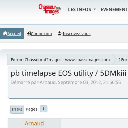
LES INFOS
EVENEMEN
Accueil
Connexion
Inscrivez-vous
Forum Chasseur d'Images - www.chassimages.com
[ Fo
pb timelapse EOS utility / 5DMkiii
Démarré par Arnaud, Septembre 03, 2012, 21:50:55
Pages
1
EN BAS
Arnaud