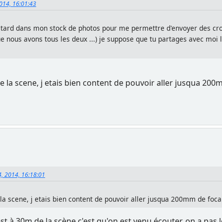
2014, 16:01:43
 retard dans mon stock de photos pour me permettre d'envoyer des crop
ue nous avons tous les deux ...) je suppose que tu partages avec moi 
de la scene, j etais bien content de pouvoir aller jusqua 20
4, 2014, 16:18:01
 la scene, j etais bien content de pouvoir aller jusqua 200mm de foca
est à 30m de la scène c'est qu'on est venu écouter, on a pas l