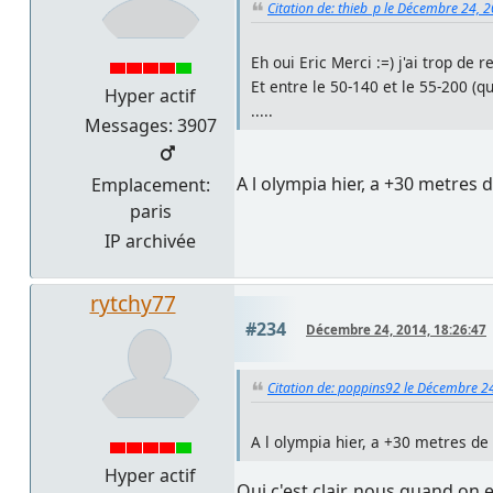
Citation de: thieb_p le Décembre 24, 
Eh oui Eric Merci :=) j'ai trop de
Et entre le 50-140 et le 55-200 (q
Hyper actif
.....
Messages: 3907
A l olympia hier, a +30 metres 
Emplacement:
paris
IP archivée
rytchy77
#234
Décembre 24, 2014, 18:26:47
Citation de: poppins92 le Décembre 2
A l olympia hier, a +30 metres de
Hyper actif
Oui c'est clair, nous quand on 