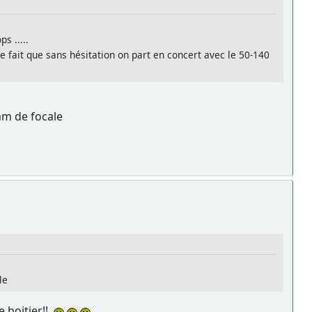
s .....
le fait que sans hésitation on part en concert avec le 50-140
0mm de focale
le
e boitier!!