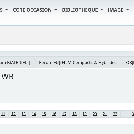
TS
COTE OCCASION
BIBLIOTHEQUE
IMAGE
rum MATERIEL ]
Forum FUJIFILM Compacts & Hybrides
OBJ
S WR
11
12
13
14
15
16
17
18
19
20
21
22
...
3