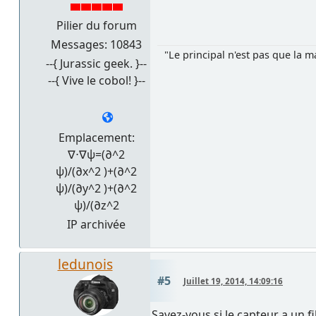
Pilier du forum
Messages: 10843
"Le principal n'est pas que la ma
--{ Jurassic geek. }--
--{ Vive le cobol! }--
Emplacement:
∇⋅∇ψ=(∂^2
ψ)/(∂x^2 )+(∂^2
ψ)/(∂y^2 )+(∂^2
ψ)/(∂z^2
IP archivée
ledunois
#5
Juillet 19, 2014, 14:09:16
Savez-vous si le capteur a un fi