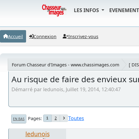
LES INFOS
EVENEMEN
Accueil
Connexion
Inscrivez-vous
Forum Chasseur d'Images - www.chassimages.com
[ DI
Au risque de faire des envieux sur 
Démarré par ledunois, Juillet 19, 2014, 12:40:47
Toutes
Pages
2
1
EN BAS
ledunois