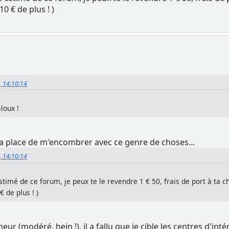
 10 € de plus ! )
4, 14:10:14
aloux !
la place de m'encombrer avec ce genre de choses...
4, 14:10:14
mé de ce forum, je peux te le revendre 1 € 50, frais de port à ta c
0 € de plus ! )
r (modéré, hein !), il a fallu que je cible les centres d'intér