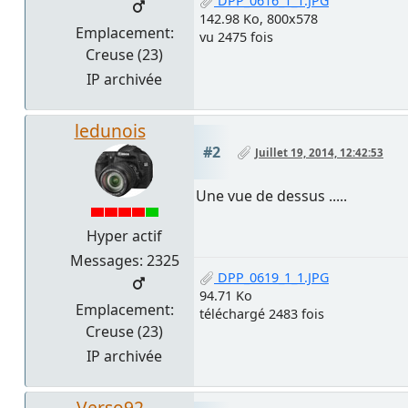
DPP_0616_1_1.JPG
142.98 Ko, 800x578
Emplacement:
vu 2475 fois
Creuse (23)
IP archivée
ledunois
#2
Juillet 19, 2014, 12:42:53
Une vue de dessus .....
Hyper actif
Messages: 2325
DPP_0619_1_1.JPG
94.71 Ko
Emplacement:
téléchargé 2483 fois
Creuse (23)
IP archivée
Verso92