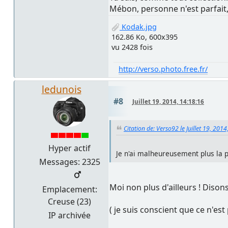
Mébon, personne n'est parfait,
Kodak.jpg
162.86 Ko, 600x395
vu 2428 fois
http://verso.photo.free.fr/
ledunois
#8
Juillet 19, 2014, 14:18:16
Citation de: Verso92 le Juillet 19, 201
Hyper actif
Je n'ai malheureusement plus la 
Messages: 2325
Moi non plus d'ailleurs ! Dison
Emplacement:
Creuse (23)
( je suis conscient que ce n'est 
IP archivée