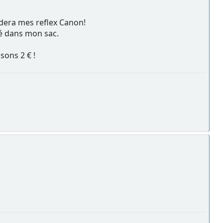
condera mes reflex Canon!
uvé dans mon sac.
disons 2 € !