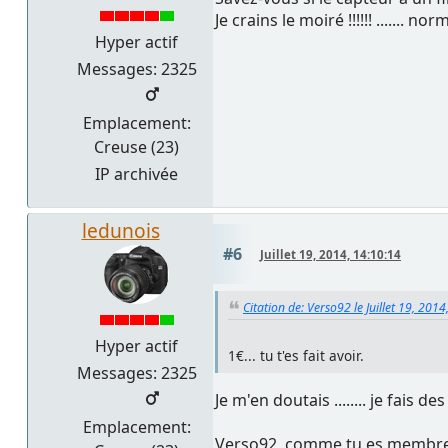
Je crains le moiré !!!!!! ....... n
Hyper actif
Messages: 2325
Emplacement:
Creuse (23)
IP archivée
ledunois
#6
Juillet 19, 2014, 14:10:14
Citation de: Verso92 le Juillet 19, 201
Hyper actif
1€... tu t'es fait avoir.
Messages: 2325
Je m'en doutais ........ je fais des
Emplacement:
Verso92, comme tu es membre es