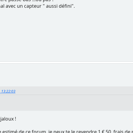
ormal avec un capteur " aussi défini".
4, 13:22:03
 jaloux !
timé de ce forum, je peux te le revendre 1 € 50, frais de p