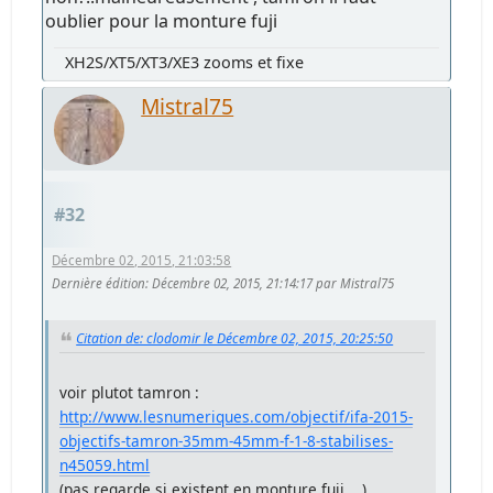
oublier pour la monture fuji
XH2S/XT5/XT3/XE3 zooms et fixe
Mistral75
#32
Décembre 02, 2015, 21:03:58
Dernière édition
: Décembre 02, 2015, 21:14:17 par Mistral75
Citation de: clodomir le Décembre 02, 2015, 20:25:50
voir plutot tamron :
http://www.lesnumeriques.com/objectif/ifa-2015-
objectifs-tamron-35mm-45mm-f-1-8-stabilises-
n45059.html
(pas regarde si existent en monture fuji ...)