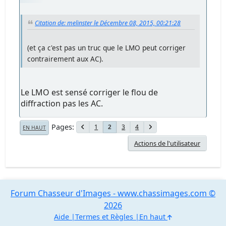
Citation de: melinster le Décembre 08, 2015, 00:21:28
(et ça c'est pas un truc que le LMO peut corriger
contrairement aux AC).
Le LMO est sensé corriger le flou de
diffraction pas les AC.
Pages
1
3
4
2
EN HAUT
Actions de l'utilisateur
Forum Chasseur d'Images - www.chassimages.com ©
2026
Aide
Termes et Règles
En haut