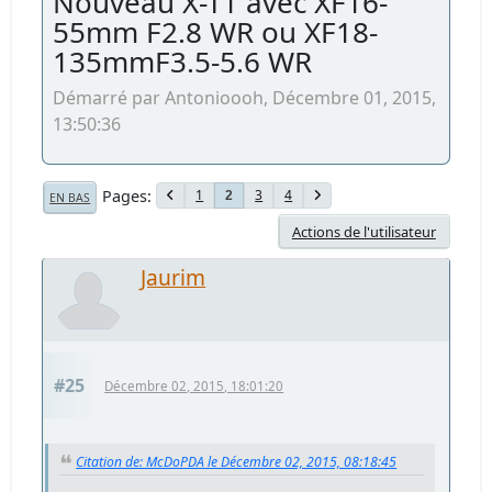
Nouveau X-T1 avec XF16-
55mm F2.8 WR ou XF18-
135mmF3.5-5.6 WR
Démarré par Antonioooh, Décembre 01, 2015,
13:50:36
Pages
1
3
4
2
EN BAS
Actions de l'utilisateur
Jaurim
#25
Décembre 02, 2015, 18:01:20
Citation de: McDoPDA le Décembre 02, 2015, 08:18:45