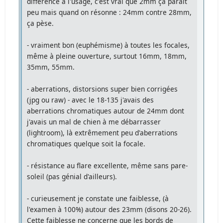
différence à l'usage, c'est vrai que 2mm ça paraît
peu mais quand on résonne : 24mm contre 28mm,
ça pèse.
- vraiment bon (euphémisme) à toutes les focales,
même à pleine ouverture, surtout 16mm, 18mm,
35mm, 55mm.
- aberrations, distorsions super bien corrigées
(jpg ou raw) - avec le 18-135 j'avais des
aberrations chromatiques autour de 24mm dont
j'avais un mal de chien à me débarrasser
(lightroom), là extrêmement peu d'aberrations
chromatiques quelque soit la focale.
- résistance au flare excellente, même sans pare-
soleil (pas génial d'ailleurs).
- curieusement je constate une faiblesse, (à
l'examen à 100%) autour des 23mm (disons 20-26).
Cette faiblesse ne concerne que les bords de