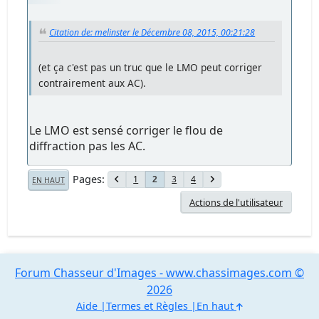
Citation de: melinster le Décembre 08, 2015, 00:21:28
(et ça c'est pas un truc que le LMO peut corriger
contrairement aux AC).
Le LMO est sensé corriger le flou de
diffraction pas les AC.
Pages
1
3
4
2
EN HAUT
Actions de l'utilisateur
Forum Chasseur d'Images - www.chassimages.com ©
2026
Aide
Termes et Règles
En haut