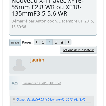
Nouveau X-T1 avec XF16-
55mm F2.8 WR ou XF18-
135mmF3.5-5.6 WR
Démarré par Antonioooh, Décembre 01, 2015,
13:50:36
Pages
1
3
4
2
EN BAS
Actions de l'utilisateur
Jaurim
#25
Décembre 02, 2015, 18:01:20
Citation de: McDoPDA le Décembre 02, 2015, 08:18:45