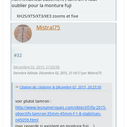
oublier pour la monture fuji
XH2S/XT5/XT3/XE3 zooms et fixe
Mistral75
#32
Décembre 02, 2015, 21:03:58
Dernière édition
: Décembre 02, 2015, 21:14:17 par Mistral75
Citation de: clodomir le Décembre 02, 2015, 20:25:50
voir plutot tamron :
http://www.lesnumeriques.com/objectif/ifa-2015-
objectifs-tamron-35mm-45mm-f-1-8-stabilises-
n45059.html
(pas regarde si existent en monture fuji ...)