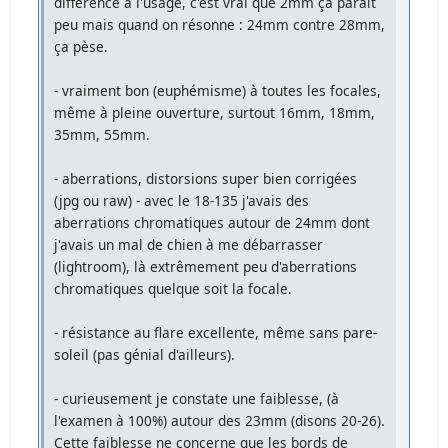
différence à l'usage, c'est vrai que 2mm ça paraît
peu mais quand on résonne : 24mm contre 28mm,
ça pèse.
- vraiment bon (euphémisme) à toutes les focales,
même à pleine ouverture, surtout 16mm, 18mm,
35mm, 55mm.
- aberrations, distorsions super bien corrigées
(jpg ou raw) - avec le 18-135 j'avais des
aberrations chromatiques autour de 24mm dont
j'avais un mal de chien à me débarrasser
(lightroom), là extrêmement peu d'aberrations
chromatiques quelque soit la focale.
- résistance au flare excellente, même sans pare-
soleil (pas génial d'ailleurs).
- curieusement je constate une faiblesse, (à
l'examen à 100%) autour des 23mm (disons 20-26).
Cette faiblesse ne concerne que les bords de