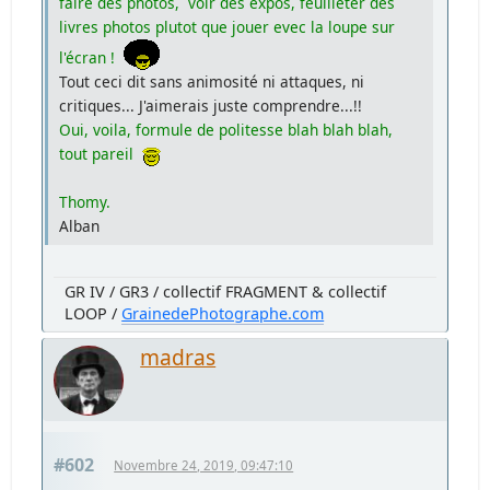
faire des photos, voir des expos, feuilleter des
livres photos plutot que jouer evec la loupe sur
l'écran !
Tout ceci dit sans animosité ni attaques, ni
critiques... J'aimerais juste comprendre...!!
Oui, voila, formule de politesse blah blah blah,
tout pareil
Thomy.
Alban
GR IV / GR3 / collectif FRAGMENT & collectif
LOOP /
GrainedePhotographe.com
madras
#602
Novembre 24, 2019, 09:47:10