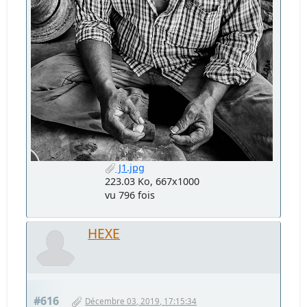
J1.jpg
223.03 Ko, 667x1000
vu 796 fois
HEXE
#616
Décembre 03, 2019, 17:15:34