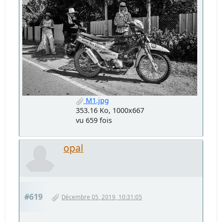
M1.jpg
353.16 Ko, 1000x667
vu 659 fois
opal
#619
Décembre 05, 2019, 10:31:05