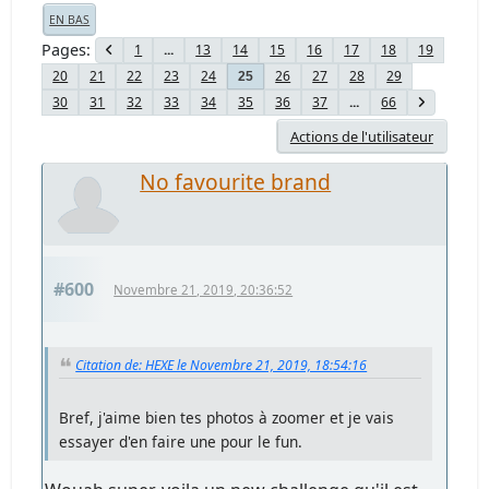
EN BAS
Pages
1
...
13
14
15
16
17
18
19
20
21
22
23
24
26
27
28
29
25
30
31
32
33
34
35
36
37
...
66
Actions de l'utilisateur
No favourite brand
#600
Novembre 21, 2019, 20:36:52
Citation de: HEXE le Novembre 21, 2019, 18:54:16
Bref, j'aime bien tes photos à zoomer et je vais
essayer d'en faire une pour le fun.