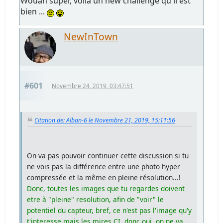
Wouah super, voila un new challenge qu'il est
bien ...
NewInTown
#601
Novembre 24, 2019, 03:47:51
Citation de: Alban-6 le Novembre 21, 2019, 15:11:56
On va pas pouvoir continuer cette discussion si tu
ne vois pas la différence entre une photo hyper
compressée et la même en pleine résolution...!
Donc, toutes les images que tu regardes doivent
etre à "pleine" resolution, afin de "voir" le
potentiel du capteur, bref, ce n'est pas l'image qu'y
t'interesse mais les mires CI, donc oui, on ne va