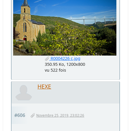
R0004226 c.jpg
350.95 Ko, 1200x800
vu 522 fois
HEXE
#606
Novembre 25, 2019, 23:02:26