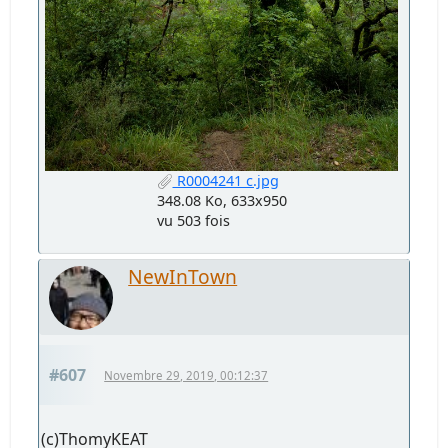
R0004241 c.jpg
348.08 Ko, 633x950
vu 503 fois
NewInTown
#607
Novembre 29, 2019, 00:12:37
(c)ThomyKEAT