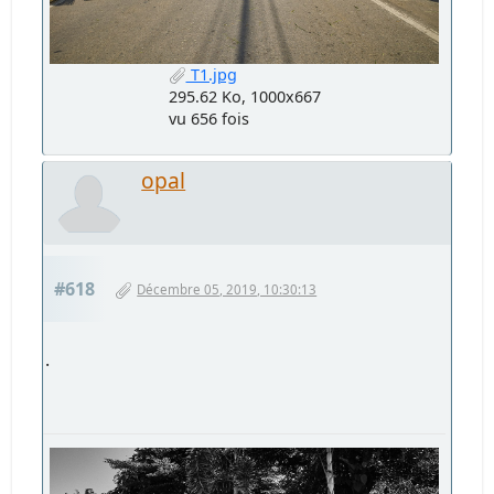
T1.jpg
295.62 Ko, 1000x667
vu 656 fois
opal
#618
Décembre 05, 2019, 10:30:13
.