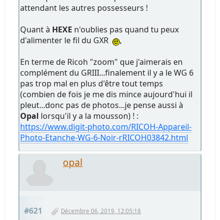
attendant les autres possesseurs !
Quant à
HEXE
n'oublies pas quand tu peux
d'alimenter le fil du GXR
,
En terme de Ricoh "zoom" que j'aimerais en
complément du GRIII...finalement il y a le WG 6
pas trop mal en plus d'être tout temps
(combien de fois je me dis mince aujourd'hui il
pleut...donc pas de photos...je pense aussi à
Opal
lorsqu'il y a la mousson) ! :
https://www.digit-photo.com/RICOH-Appareil-
Photo-Etanche-WG-6-Noir-rRICOH03842.html
opal
#621
Décembre 06, 2019, 12:05:18