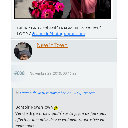
GR IV / GR3 / collectif FRAGMENT & collectif
LOOP /
GrainedePhotographe.com
NewInTown
#608
Novembre 29, 2019, 00:16:22
Citation de: INDI le Novembre 20, 2019, 19:16:01
Bonsoir NewInTown
Vendredi
(tu m'as aiguillé sur ta façon de faire pour
effectuer une prise de vue vraiment rapprochée en
marchant)