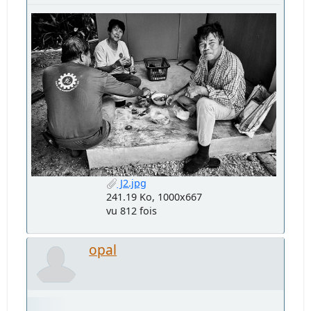
J2.jpg
241.19 Ko, 1000x667
vu 812 fois
opal