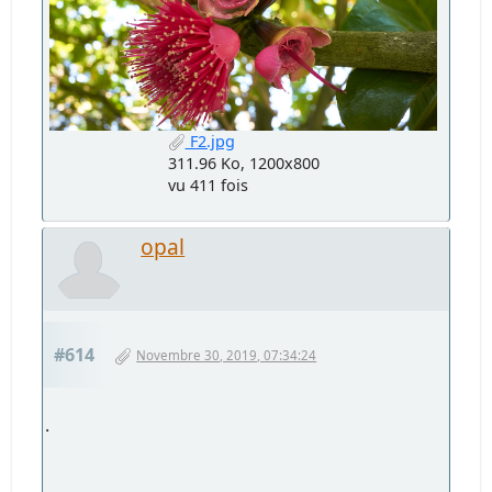
F2.jpg
311.96 Ko, 1200x800
vu 411 fois
opal
#614
Novembre 30, 2019, 07:34:24
.