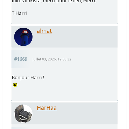
Kiitos linkistä, merci pour le lien, Pierre.
T:Harri
almat
#1669
Juillet 03, 2026, 12:50:32
Bonjour Harri !
HarHaa