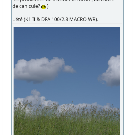
de canicule?
)
L'été (K1 II & DFA 100/2.8 MACRO WR).