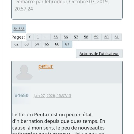
Démarré par lebrodeur, Octobre 07, 2019,
20:57:24
EN BAS
Pages
1
...
55
56
57
58
59
60
61
62
63
64
65
66
67
Actions de l'utilisateur
petur
#1650
Juin 07, 2026, 15:37:13
Le forum Pentax est un peu en état
d'hibernation depuis quelques temps. En
cause, à mon sens, le peu de nouveautés