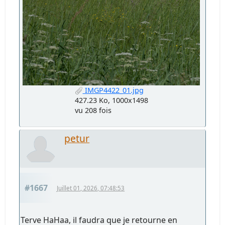
IMGP4422_01.jpg
427.23 Ko, 1000x1498
vu 208 fois
petur
#1667
Juillet 01, 2026, 07:48:53
Terve HaHaa, il faudra que je retourne en