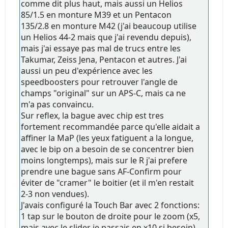
comme dit plus haut, mais aussi un Helios
85/1.5 en monture M39 et un Pentacon
135/2.8 en monture M42 (j'ai beaucoup utilise
un Helios 44-2 mais que j'ai revendu depuis),
mais j'ai essaye pas mal de trucs entre les
Takumar, Zeiss Jena, Pentacon et autres. J'ai
aussi un peu d'expérience avec les
speedboosters pour retrouver l'angle de
champs "original" sur un APS-C, mais ca ne
m'a pas convaincu.
Sur reflex, la bague avec chip est tres
fortement recommandée parce qu'elle aidait a
affiner la MaP (les yeux fatiguent a la longue,
avec le bip on a besoin de se concentrer bien
moins longtemps), mais sur le R j'ai prefere
prendre une bague sans AF-Confirm pour
éviter de "cramer" le boitier (et il m'en restait
2-3 non vendues).
J'avais configuré la Touch Bar avec 2 fonctions:
1 tap sur le bouton de droite pour le zoom (x5,
mais avec le slider je passais en x10 si besoin)