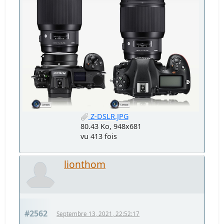
Z-DSLR.JPG
80.43 Ko, 948x681
vu 413 fois
lionthom
#2562
Septembre 13, 2021, 22:52:17