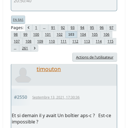
20:50:40
EN BAS
Pages
1
...
91
92
93
94
95
96
97
98
99
100
101
102
104
105
106
103
107
108
109
110
111
112
113
114
115
...
261
Actions de l'utilisateur
timouton
#2550
Septembre 13, 2021, 17:30:36
Et si demain il y avait Un boîtier aps-c ? Est-ce
impossible ?