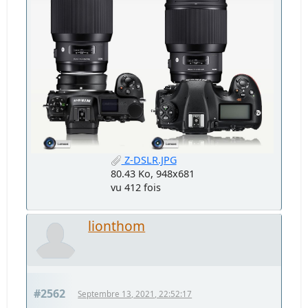
Z-DSLR.JPG
80.43 Ko, 948x681
vu 412 fois
lionthom
#2562
Septembre 13, 2021, 22:52:17