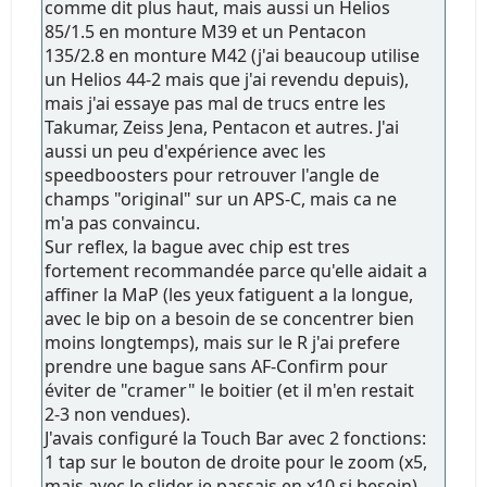
comme dit plus haut, mais aussi un Helios
85/1.5 en monture M39 et un Pentacon
135/2.8 en monture M42 (j'ai beaucoup utilise
un Helios 44-2 mais que j'ai revendu depuis),
mais j'ai essaye pas mal de trucs entre les
Takumar, Zeiss Jena, Pentacon et autres. J'ai
aussi un peu d'expérience avec les
speedboosters pour retrouver l'angle de
champs "original" sur un APS-C, mais ca ne
m'a pas convaincu.
Sur reflex, la bague avec chip est tres
fortement recommandée parce qu'elle aidait a
affiner la MaP (les yeux fatiguent a la longue,
avec le bip on a besoin de se concentrer bien
moins longtemps), mais sur le R j'ai prefere
prendre une bague sans AF-Confirm pour
éviter de "cramer" le boitier (et il m'en restait
2-3 non vendues).
J'avais configuré la Touch Bar avec 2 fonctions:
1 tap sur le bouton de droite pour le zoom (x5,
mais avec le slider je passais en x10 si besoin)