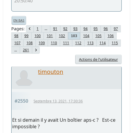
20:50:40
EN BAS
Pages
1
...
91
92
93
94
95
96
97
98
99
100
101
102
104
105
106
103
107
108
109
110
111
112
113
114
115
...
261
Actions de l'utilisateur
timouton
#2550
Septembre 13, 2021, 17:30:36
Et si demain il y avait Un boîtier aps-c ? Est-ce
impossible ?