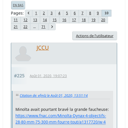
EN BAS
Pages
1
2
3
4
5
6
7
8
9
10
11
12
13
14
15
16
17
18
19
20
21
22
...
71
Actions de l'utilisateur
JCCU
#225
Août 01, 2020, 19:07:23
Citation de: efmlz le Août 01, 2020, 13:51:14
Minolta avait pourtant bravé la grande faucheuse:
https://www.fnac.com/Minolta-Dynax-4-objectifs-
28-80-mm-75-300-mm-fourre-tout/a1317720/w-4