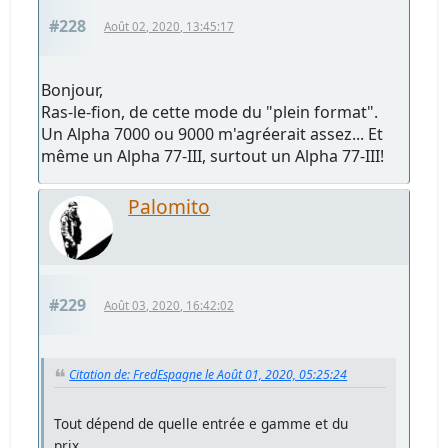
#228
Août 02, 2020, 13:45:17
Bonjour,
Ras-le-fion, de cette mode du "plein format".
Un Alpha 7000 ou 9000 m'agréerait assez... Et
même un Alpha 77-III, surtout un Alpha 77-III!
Palomito
#229
Août 03, 2020, 16:42:02
Citation de: FredEspagne le Août 01, 2020, 05:25:24
Tout dépend de quelle entrée e gamme et du
prix...