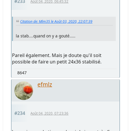
#233
Août 04, 2020, 06:45:32
Citation de: Mlm35 le Août 03, 2020, 22:07:39
la stab....quand on y a gouté.....
Pareil également. Mais je doute qu'il soit
possible de faire un petit 24x36 stabilisé.
8647
efmlz
#234
Août 04, 2020, 07:23:36