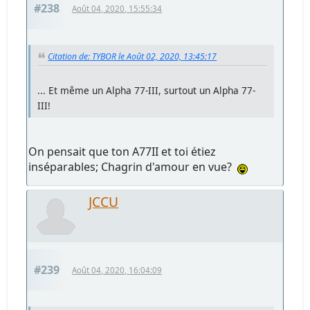
#238
Août 04, 2020, 15:55:34
Citation de: TYBOR le Août 02, 2020, 13:45:17
... Et même un Alpha 77-III, surtout un Alpha 77-
III!
On pensait que ton A77II et toi étiez
inséparables; Chagrin d'amour en vue?
JCCU
#239
Août 04, 2020, 16:04:09