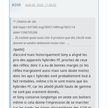
#248
Août 06, 2020, 11:46:02
Citation de: dio
link=topic=307385.msg7665114#msg7665114
date=1596705286.
.. Ils coûtent quasi aussi cher à produire que des 24x36 mais
doivent se vendre nettement moins cher. ....
/quote]
d'accord mais historiquement Sony a aligné les
prix des appareils hybrides FF, proches de ceux
des réflex; donc il a eu de bonnes marges (si les
réflex margeaient aussi mais sans doute moins)
donc les aps-c hybrides sont probablement tout à
fait rentables, même s'ils le sont moins que les
hybrides FF, car les a6x00 plutôt hauts de gamme
ne sont pas vraiment donnés,
et Sony conserve longtemps en vente ses boitiers
même si cela donne l'impression de se marcher
sur les pieds; les lignes d'assemblage des A7/9 et