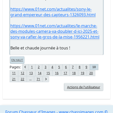
https://www.01net.com/actualites/sony-le-
grand-empereur-des-capteurs-1326093.html
https://www.01net.com/actualites/le-marche-
des-modules-camera-va-doubler-d-ici-2025-et-
sony-va-rafler-le-gros-de-la-mise-1956221.html
Belle et chaude journée à tous !
EN HAUT
Pages
1
2
3
4
5
6
7
8
9
10
11
12
13
14
15
16
17
18
19
20
21
22
...
71
Actions de l'utilisateur
Forum Chasseur d'Images - www.chassimages.com ©