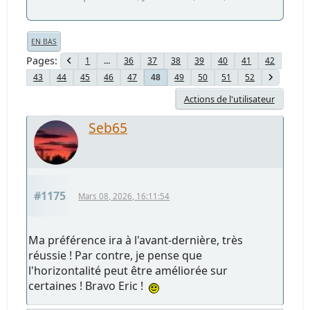
EN BAS
Pages
1
...
36
37
38
39
40
41
42
43
44
45
46
47
49
50
51
52
48
Actions de l'utilisateur
Seb65
#1175
Mars 08, 2026, 16:11:54
Ma préférence ira à l'avant-dernière, très
réussie ! Par contre, je pense que
l'horizontalité peut être améliorée sur
certaines ! Bravo Eric !