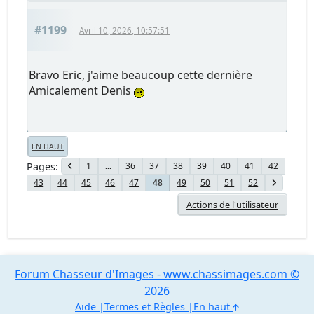
#1199
Avril 10, 2026, 10:57:51
Bravo Eric, j'aime beaucoup cette dernière
Amicalement Denis
EN HAUT
Pages
1
...
36
37
38
39
40
41
42
43
44
45
46
47
49
50
51
52
48
Actions de l'utilisateur
Forum Chasseur d'Images - www.chassimages.com ©
2026
Aide
Termes et Règles
En haut