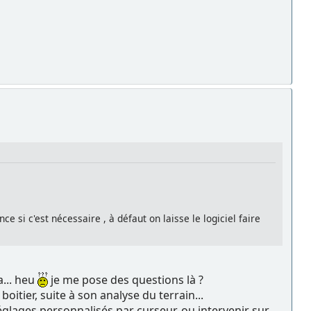
ce si c'est nécessaire , à défaut on laisse le logiciel faire
a... heu
je me pose des questions là ?
itier, suite à son analyse du terrain...
réglages personnalisés par curseur, ou intervenir sur