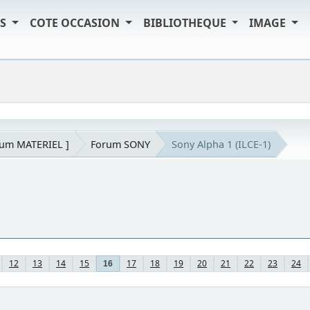
TS
COTE OCCASION
BIBLIOTHEQUE
IMAGE
rum MATERIEL ]
Forum SONY
Sony Alpha 1 (ILCE-1)
12
13
14
15
17
18
19
20
21
22
23
24
16