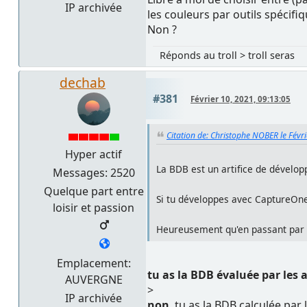
IP archivée
les couleurs par outils spécifi
Non ?
Réponds au troll > troll seras
dechab
#381
Février 10, 2021, 09:13:05
Citation de: Christophe NOBER le Févr
Hyper actif
La BDB est un artifice de dévelo
Messages: 2520
Quelque part entre
Si tu développes avec CaptureOn
loisir et passion
Heureusement qu'en passant par un
Emplacement:
tu as la BDB évaluée par les
AUVERGNE
>
IP archivée
non
, tu as la BDB calculée par