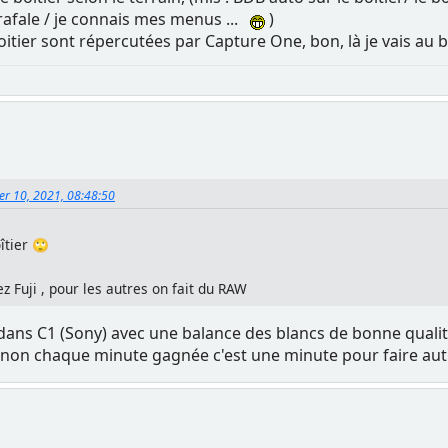
rafale / je connais mes menus ...
)
oitier sont répercutées par Capture One, bon, là je vais au bo
ier 10, 2021, 08:48:50
îtier 🙄
ez Fuji , pour les autres on fait du RAW
s dans C1 (Sony) avec une balance des blancs de bonne quali
sinon chaque minute gagnée c'est une minute pour faire aut