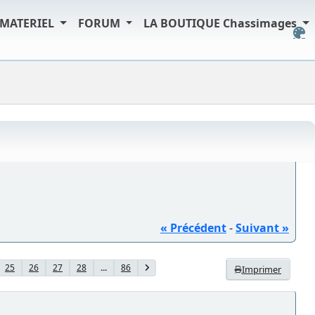
MATERIEL
FORUM
LA BOUTIQUE Chassimages
« Précédent
-
Suivant »
25
26
27
28
...
86
Imprimer