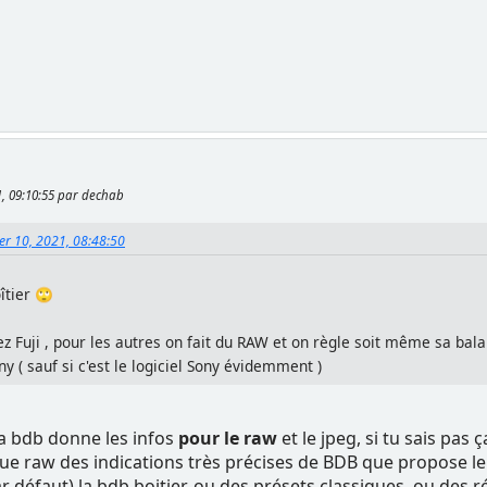
21, 09:10:55 par dechab
ier 10, 2021, 08:48:50
îtier 🙄
ez Fuji , pour les autres on fait du RAW et on règle soit même sa balan
y ( sauf si c'est le logiciel Sony évidemment )
 la bdb donne les infos
pour le raw
et le jpeg, si tu sais pas ç
e raw des indications très précises de BDB que propose le bo
ar défaut) la bdb boitier, ou des présets classiques, ou des 