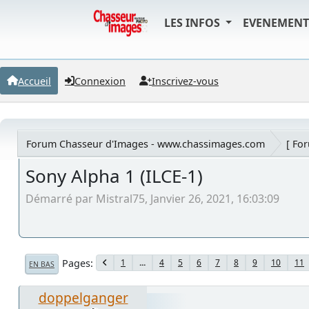
LES INFOS
EVENEMEN
Accueil
Connexion
Inscrivez-vous
Forum Chasseur d'Images - www.chassimages.com
[ Fo
Sony Alpha 1 (ILCE-1)
Démarré par Mistral75, Janvier 26, 2021, 16:03:09
Pages
1
...
4
5
6
7
8
9
10
11
EN BAS
doppelganger