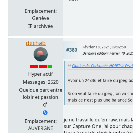
Emplacement:
Genève
IP archivée
dechab
Février 10, 2021, 09:02:50
#380
Dernière édition
: Février 10, 20
Citation de: Christophe NOBER le Févr
Hyper actif
Avoir un 24x36 et faire du jpeg bo
Messages: 2520
Quelque part entre
Si on veut faire du jpeg , on va ch
loisir et passion
mais ce n'est plus une balance Son
je ne travaille qu'en raw, mais
Emplacement:
sur Capture One j'ai pour chaqu
AUVERGNE
Libre à moi de choisir entre (p