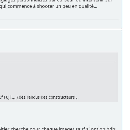
e qui commence à shooter un peu en qualité...
 Fuji ... ) des rendus des constructeurs .
le boitier cherche pour chaque image/ sauf si option bdb