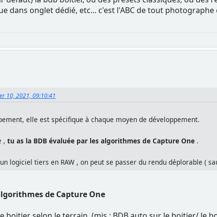
que dans onglet dédié, etc... c'est l'ABC de tout photograph
ier 10, 2021, 09:10:41
ppement, elle est spécifique à chaque moyen de développement.
e ,
tu as la BDB évaluée par les algorithmes de Capture One
.
 logiciel tiers en RAW , on peut se passer du rendu déplorable ( sauf
 algorithmes de Capture One
 le boitier selon le terrain, (mis : BDB auto sur le boitier/ 