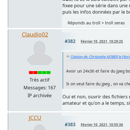
fixee pour une série dans une 
puis les infos données par le b
Réponds au troll > troll seras
Claudio02
#382
Février 10, 2021, 10:29:25
Citation de: Christophe NOBER le Févr
Avoir un 24x36 et faire du jpeg bo
Très actif
Si on veut faire du jpeg , on va ch
Messages: 167
IP archivée
Oui et non, ouvrir des fichier
amateur et qu'on a le temps, 
JCCU
#383
Février 10, 2021, 10:55:36