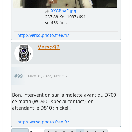
XXGPhaE.jpg
237.88 Ko, 1087x691
vu 438 fois
http://verso.photo.free.fr/
Verso92
#99
Mars 01, 2022, 08:41:15
Bon, intervention sur la molette avant du D700
ce matin (WD40 - spécial contact), en
attendant le D810 : nickel !
http://verso.photo.free.fr/