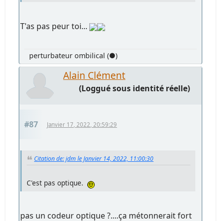
T'as pas peur toi...
perturbateur ombilical (●)
Alain Clément
(Loggué sous identité réelle)
#87
Janvier 17, 2022, 20:59:29
Citation de: jdm le Janvier 14, 2022, 11:00:30
C'est pas optique.
pas un codeur optique ?....ça métonnerait fort