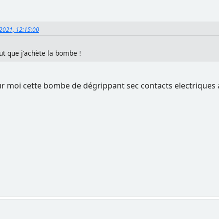
 2021, 12:15:00
aut que j'achète la bombe !
ur moi cette bombe de dégrippant sec contacts electriques a