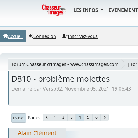
LES INFOS
EVENEMEN
Accueil
Connexion
Inscrivez-vous
Forum Chasseur d'Images - www.chassimages.com
[ Fo
D810 - problème molettes
Démarré par Verso92, Novembre 05, 2021, 19:06:43
Pages
1
2
3
5
6
4
EN BAS
Alain Clément