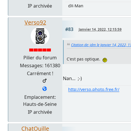
IP archivée
dX-Man
Verso92
#83
Janvier 14, 2022, 12:15:59
Citation de: jdm le Janvier 14, 2022, 
Pilier du forum
C'est pas optique.
Messages: 161380
Carrément !
Nan... ;-)
http://verso.photo.free.fr/
Emplacement:
Hauts-de-Seine
IP archivée
ChatOuille