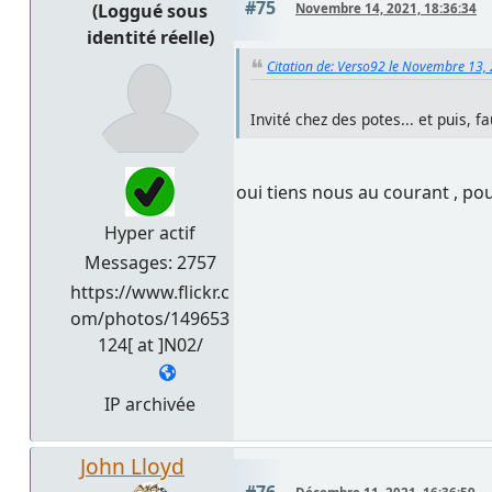
#75
(Loggué sous
Novembre 14, 2021, 18:36:34
identité réelle)
Citation de: Verso92 le Novembre 13,
Invité chez des potes... et puis, f
oui tiens nous au courant , po
Hyper actif
Messages: 2757
https://www.flickr.c
om/photos/149653
124[ at ]N02/
IP archivée
John Lloyd
#76