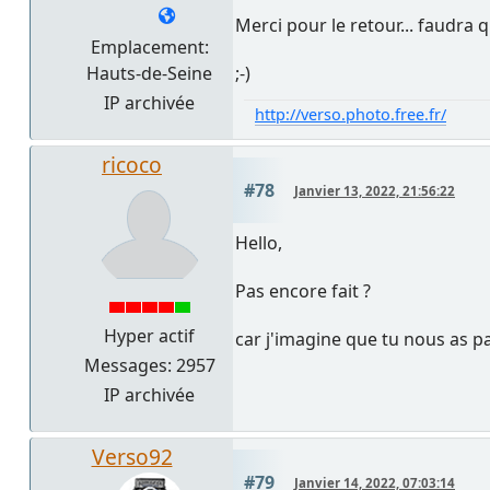
Merci pour le retour... faudra qu
Emplacement:
Hauts-de-Seine
;-)
IP archivée
http://verso.photo.free.fr/
ricoco
#78
Janvier 13, 2022, 21:56:22
Hello,
Pas encore fait ?
Hyper actif
car j'imagine que tu nous as 
Messages: 2957
IP archivée
Verso92
#79
Janvier 14, 2022, 07:03:14