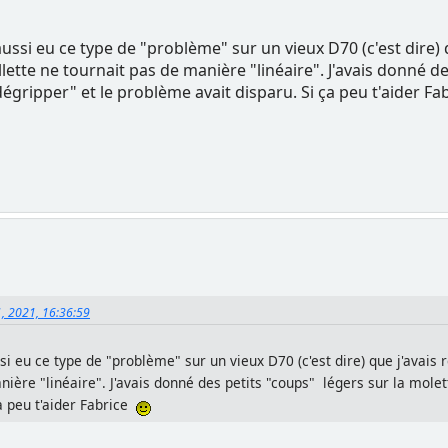
aussi eu ce type de "problème" sur un vieux D70 (c'est dire) 
llette ne tournait pas de manière "linéaire". J'avais donné 
"dégripper" et le problème avait disparu. Si ça peu t'aider F
1, 2021, 16:36:59
si eu ce type de "problème" sur un vieux D70 (c'est dire) que j'avais r
nière "linéaire". J'avais donné des petits "coups" légers sur la molet
ça peu t'aider Fabrice