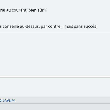
rai au courant, bien sûr !
is conseillé au-dessus, par contre... mais sans succès)
22, 07:03:14