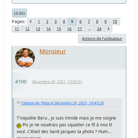
EN BAS
Pages
1
2
3
4
6
7
8
9
10
5
11
12
13
14
15
16
17
...
24
Actions de l'utilisateur
Monsieur
#100
Décembre 29, 2021, 19:55:01
Citation de: Pitisa le Décembre 29, 2021, 19:43:29
T'inquiète Beru , je suis timide mais je me soigne
Pis je ne voudrais pas squatter ce fil à moi tt
seul. C'était des Saint Jacques ta photo ? Hum...