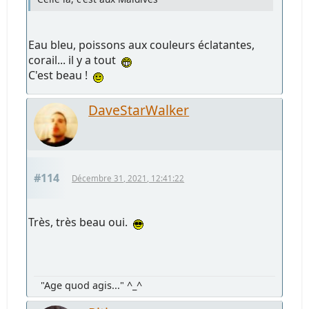
Eau bleu, poissons aux couleurs éclatantes,
corail... il y a tout
C'est beau !
DaveStarWalker
#114
Décembre 31, 2021, 12:41:22
Très, très beau oui.
"Age quod agis..." ^_^