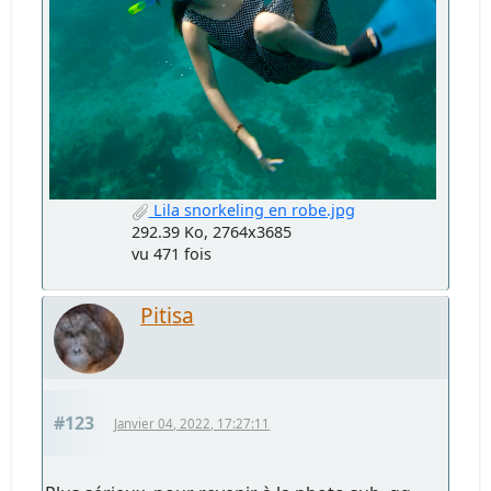
Lila snorkeling en robe.jpg
292.39 Ko, 2764x3685
vu 471 fois
Pitisa
#123
Janvier 04, 2022, 17:27:11