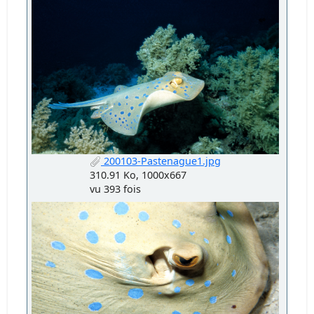
200103-Pastenague1.jpg
310.91 Ko, 1000x667
vu 393 fois