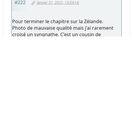
#222
Janvier 31, 2022, 13:04:18
Pour terminer le chapitre sur la Zélande.
Photo de mauvaise qualité mais j'ai rarement
croisé un syngnathe. C'est un cousin de
l'hippocampe. C'est un hippocampe "déroulé"
IMG_0236.jpg
203.26 Ko, 1100x733