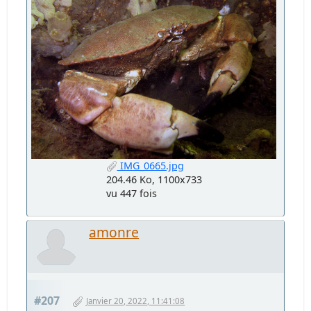
IMG_0665.jpg
204.46 Ko, 1100x733
vu 447 fois
amonre
#207
Janvier 20, 2022, 11:41:08