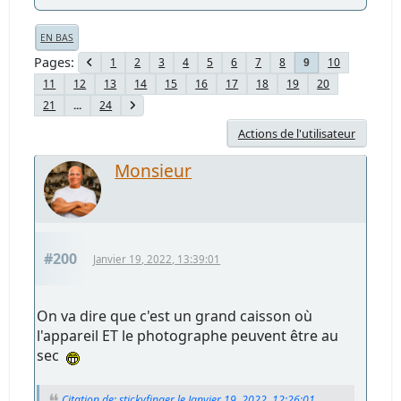
EN BAS
Pages
1
2
3
4
5
6
7
8
10
9
11
12
13
14
15
16
17
18
19
20
21
...
24
Actions de l'utilisateur
Monsieur
#200
Janvier 19, 2022, 13:39:01
On va dire que c'est un grand caisson où
l'appareil ET le photographe peuvent être au
sec
Citation de: stickyfinger le Janvier 19, 2022, 12:26:01