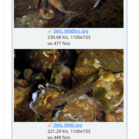
IMG_0680bis.jpg
230.68 Ko, 1100x733
vu 477 fois
IMG_0690.jpg
221.29 Ko, 1100x733
vu 449 fois