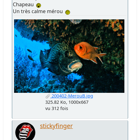
Chapeau
Un très calme mérou
200402-MerouB.jpg
325.82 Ko, 1000x667
vu 312 fois
stickyfinger