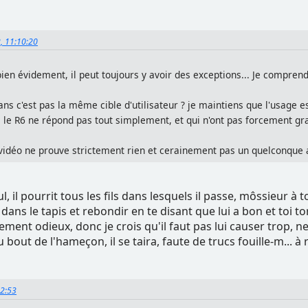
2, 11:10:20
bien évidement, il peut toujours y avoir des exceptions... Je compre
ns c'est pas la même cible d'utilisateur ? je maintiens que l'usage 
 le R6 ne répond pas tout simplement, et qui n'ont pas forcement gr
ta vidéo ne prouve strictement rien et cerainement pas un quelconque 
 il pourrit tous les fils dans lesquels il passe, môssieur à t
s dans le tapis et rebondir en te disant que lui a bon et toi to
ment odieux, donc je crois qu'il faut pas lui causer trop, n
out de l'hameçon, il se taira, faute de trucs fouille-m... à 
12:53