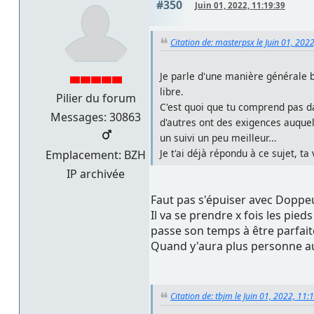
#350
Juin 01, 2022, 11:19:39
Citation de: masterpsx le Juin 01, 202
Je parle d'une manière générale 
libre.
Pilier du forum
C'est quoi que tu comprend pas da
Messages: 30863
d'autres ont des exigences auquel
un suivi un peu meilleur...
Je t'ai déjà répondu à ce sujet, 
Emplacement: BZH
IP archivée
Faut pas s'épuiser avec Doppeul,
Il va se prendre x fois les pied
passe son temps à être parfaite
Quand y'aura plus personne au b
Citation de: tbjm le Juin 01, 2022, 11: