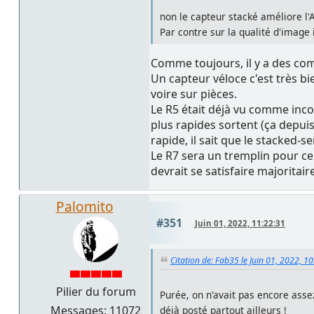
non le capteur stacké améliore l'
Par contre sur la qualité d'image
Comme toujours, il y a des co
Un capteur véloce c'est très bie
voire sur pièces.
Le R5 était déjà vu comme incom
plus rapides sortent (ça depuis
rapide, il sait que le stacked-s
Le R7 sera un tremplin pour cer
devrait se satisfaire majoritai
Palomito
#351
Juin 01, 2022, 11:22:31
Citation de: Fab35 le Juin 01, 2022, 1
Pilier du forum
Purée, on n'avait pas encore assez
Messages: 11072
déjà posté partout ailleurs !