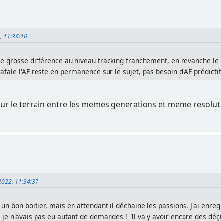
2, 11:36:16
 une grosse différence au niveau tracking franchement, en revanche le
rafale l'AF reste en permanence sur le sujet, pas besoin d'AF prédicti
 sur le terrain entre les memes generations et meme resoluti
, 2022, 11:34:37
st un bon boitier, mais en attendant il déchaine les passions. J'ai en
 je n'avais pas eu autant de demandes ! Il va y avoir encore des déçu