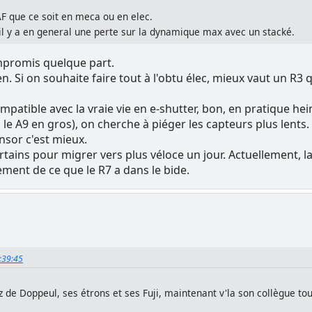
AF que ce soit en meca ou en elec.
 il y a en general une perte sur la dynamique max avec un stacké.
mpromis quelque part.
n. Si on souhaite faire tout à l'obtu élec, mieux vaut un R3 
patible avec la vraie vie en e-shutter, bon, en pratique hei
 le A9 en gros), on cherche à piéger les capteurs plus lents. 
ensor c'est mieux.
tains pour migrer vers plus véloce un jour. Actuellement, la
rement de ce que le R7 a dans le bide.
0:39:45
 de Doppeul, ses étrons et ses Fuji, maintenant v'la son collègue tout