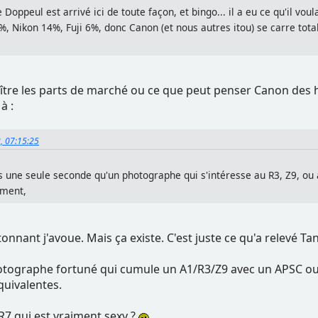
e Doppeul est arrivé ici de toute façon, et bingo... il a eu ce qu'il voul
, Nikon 14%, Fuji 6%, donc Canon (et nous autres itou) se carre total
ître les parts de marché ou ce que peut penser Canon des hé
à :
2, 07:15:25
as une seule seconde qu'un photographe qui s'intéresse au R3, Z9, ou
ement,
onnant j'avoue. Mais ça existe. C'est juste ce qu'a relevé Tan
ographe fortuné qui cumule un A1/R3/Z9 avec un APSC ou u
quivalentes.
R7 qui est vraiment sexy ?