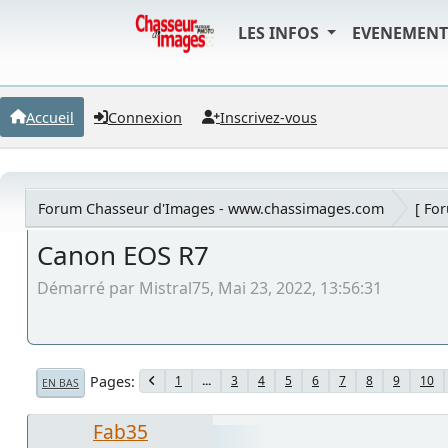
LES INFOS
EVENEMEN
Accueil
Connexion
Inscrivez-vous
Forum Chasseur d'Images - www.chassimages.com
[ Fo
Canon EOS R7
Démarré par Mistral75, Mai 23, 2022, 13:56:31
Pages
1
...
3
4
5
6
7
8
9
10
EN BAS
Fab35