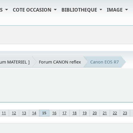
TS
COTE OCCASION
BIBLIOTHEQUE
IMAGE
rum MATERIEL ]
Forum CANON reflex
Canon EOS R7
11
12
13
14
16
17
18
19
20
21
22
23
15