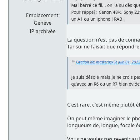
Mal barré ce fil... on l'a su dès qu
Pour rappel : Canon 48%, Sony 22%
Emplacement:
un A1 ou un iphone ! RAB !
Genève
IP archivée
La question n'est pas de conna
Tansui ne faisait que répondre 
Citation de: masterpsx le Juin 01, 202
Je suis désolé mais je ne crois p
qu'avec un R6 ou un R7 bien évid
C'est rare, c'est même plutôt ét
On peut même imaginer le phot
longueurs de, longue, focale é
Vous ne voulez pas revenir au 