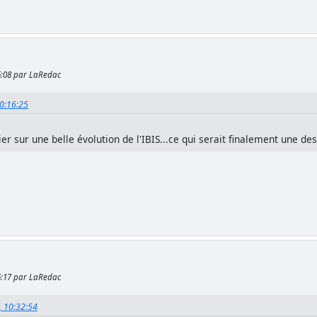
46:08 par LaRedac
10:16:25
arier sur une belle évolution de l'IBIS...ce qui serait finalement une d
46:17 par LaRedac
, 10:32:54