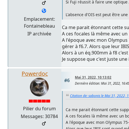
Si Fuji réussit à faire une optiqu
L'absence d'OIS est peut être une 
Emplacement:
Fontainebleau
Ca me parait étonnant cette s
A ces focales là même avec un b
IP archivée
A l'époque avec mon Olympus 7
gérer à f6.7. Alors que leur I
Alors à un éq.900mm à f8 c'est
Je suppose que c'est juste une
Powerdoc
Mai 31, 2022, 10:13:02
#6
Dernière édition
: Mai 31, 2022, 16:
Citation de: sabonis le Mai 31, 2022, 
Pilier du forum
Ca me parait étonnant cette supp
Messages: 30784
A ces focales là même avec un bon
A l'époque avec mon Olympus 75-3
Alors que leur IBIS sont quand 