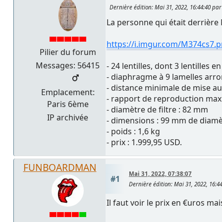
Dernière édition
: Mai 31, 2022, 16:44:40 pa
La personne qui était derrière
https://i.imgur.com/M374cs7.
Pilier du forum
Messages: 56415
- 24 lentilles, dont 3 lentilles
- diaphragme à 9 lamelles arr
- distance minimale de mise au 
Emplacement:
- rapport de reproduction maxi
Paris 6ème
- diamètre de filtre : 82 mm
IP archivée
- dimensions : 99 mm de diam
- poids : 1,6 kg
- prix : 1.999,95 USD.
FUNBOARDMAN
Mai 31, 2022, 07:38:07
#1
Dernière édition
: Mai 31, 2022, 16:
Il faut voir le prix en €uros ma