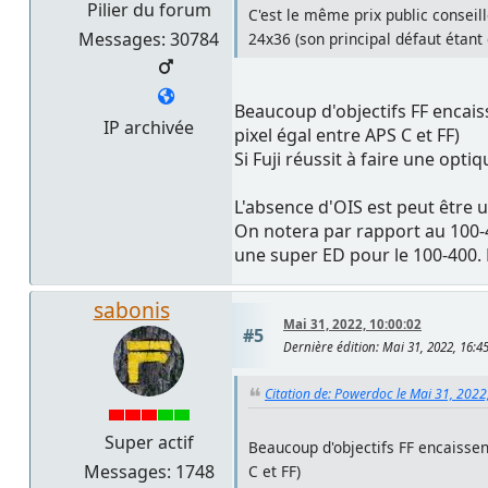
Pilier du forum
C'est le même prix public conseil
Messages: 30784
24x36 (son principal défaut étant 
Beaucoup d'objectifs FF encais
IP archivée
pixel égal entre APS C et FF)
Si Fuji réussit à faire une opt
L'absence d'OIS est peut être u
On notera par rapport au 100-40
une super ED pour le 100-400. L
sabonis
Mai 31, 2022, 10:00:02
#5
Dernière édition
: Mai 31, 2022, 16:
Citation de: Powerdoc le Mai 31, 2022
Super actif
Beaucoup d'objectifs FF encaissen
Messages: 1748
C et FF)