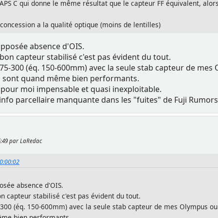
e APS C qui donne le même résultat que le capteur FF équivalent, alors
concession a la qualité optique (moins de lentilles)
upposée absence d'OIS.
on capteur stabilisé c'est pas évident du tout.
5-300 (éq. 150-600mm) avec la seule stab capteur de mes 
BIS sont quand même bien performants.
 pour moi impensable et quasi inexploitable.
 info parcellaire manquante dans les "fuites" de Fuji Rumors
45:49 par LaRedac
10:00:02
osée absence d'OIS.
 capteur stabilisé c'est pas évident du tout.
00 (éq. 150-600mm) avec la seule stab capteur de mes Olympus ou Pa
même bien performants.