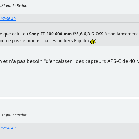
45:21 par LaRedac
, 07:56:49
lé que celui du
Sony FE 200-600 mm f/5,6-6,3 G OSS
à son lancement a
de ne pas se monter sur les boîtiers Fujifilm
).
et n'a pas besoin "d'encaisser" des capteurs APS-C de 40 
45:31 par LaRedac
, 07:56:49