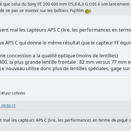
lé que celui du Sony FE 200-600 mm f/5,6-6,3 G OSS à son lancement 
de ne pas se monter sur les boîtiers Fujifilm
).
sent mal les capteurs APS C (lire, les performances en ter
ique APS C qui donne le même résultat que le capteur FF équiv
ne concession a la qualité optique (moins de lentilles)
0, la plus grande lentille frontale : 82 mm versus 77 mm et 
e nouveau utilise donc plus de lentilles spéciales, gage sur
45:40 par LaRedac
, 09:50:15
t mal les capteurs APS C (lire, les performances en terme de piqué 