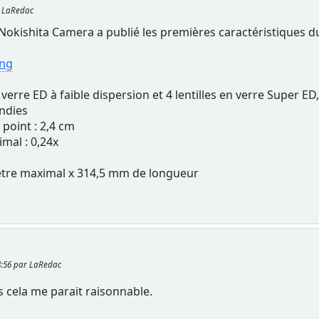
r LaRedac
 Nokishita Camera a publié les premières caractéristiques d
png
 en verre ED à faible dispersion et 4 lentilles en verre Super E
ondies
point : 2,4 cm
mal : 0,24x
ètre maximal x 314,5 mm de longueur
44:56 par LaRedac
is cela me parait raisonnable.