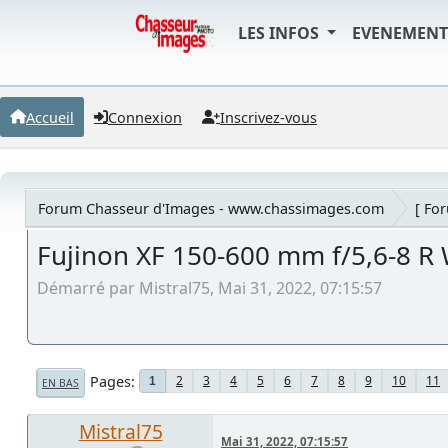
LES INFOS
EVENEMEN
Accueil
Connexion
Inscrivez-vous
Forum Chasseur d'Images - www.chassimages.com
[ Fo
Fujinon XF 150-600 mm f/5,6-8 R
Démarré par Mistral75, Mai 31, 2022, 07:15:57
Pages
2
3
4
5
6
7
8
9
10
11
1
EN BAS
Mistral75
Mai 31, 2022, 07:15:57