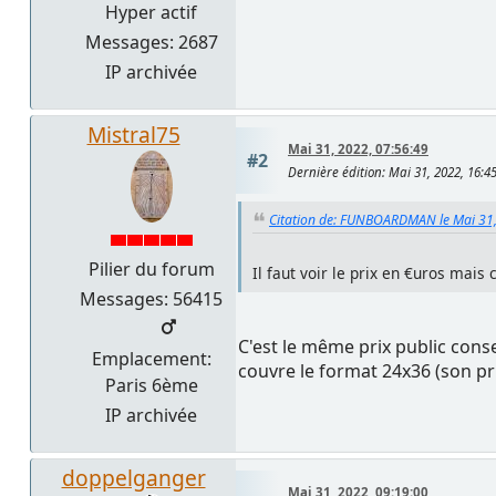
Hyper actif
Messages: 2687
IP archivée
Mistral75
Mai 31, 2022, 07:56:49
#2
Dernière édition
: Mai 31, 2022, 16:
Citation de: FUNBOARDMAN le Mai 31,
Pilier du forum
Il faut voir le prix en €uros mais
Messages: 56415
C'est le même prix public cons
Emplacement:
couvre le format 24x36 (son pri
Paris 6ème
IP archivée
doppelganger
Mai 31, 2022, 09:19:00