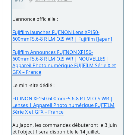
L'annonce officielle :
Fujifilm launches FUJINON Lens XF150-
600mmF5.6-8 R LM OIS WR | Fujifilm [Japan]
Fujifilm Announces FUJINON XF150-
600mmF5.6-8 R LM OIS WR | NOUVELLES |
Appareil Photo numérique FUJIFILM Série X et
GFX – France
Le mini-site dédié :
FUJINON XF150-600mmF5.6-8 R LM OIS WR |
Lenses | Appareil Photo numérique FUJIFILM
Série X et GFX – France
Au Japon, les commandes débuteront le 3 juin
et l'objectif sera disponible le 14 juillet.