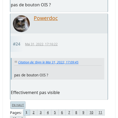
pas de bouton OIS ?
Powerdoc
#24
Mai 31, 2022, 17:16:22
Citation de: tbjm le Mai 31, 2022, 17:09:45
pas de bouton OIS ?
Effectivement pas visible
EN HAUT
Pages
2
3
4
5
6
7
8
9
10
11
1