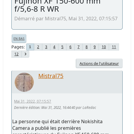
Fujinon XF 150-600 mm
f/5,6-8 R WR
Démarré par Mistral75, Mai 31, 2022, 07:15:57
EN BAS
Pages
2
3
4
5
6
7
8
9
10
11
1
12
Actions de l'utilisateur
Mistral75
Mai 31, 2022, 07:15:57
Dernière édition
: Mai 31, 2022, 16:44:40 par LaRedac
La personne qui était derrière Nokishita
Camera a publié les premières