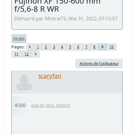
Fujinon XF 150-600 mm
f/5,6-8 R WR
Démarré par Mistral75, Mai 31, 2022, 07:15:57
EN BAS
Pages
1
2
3
4
5
6
7
8
10
9
11
12
Actions de l'utilisateur
scaryfan
#200
Août 29, 2023, 18:54:23