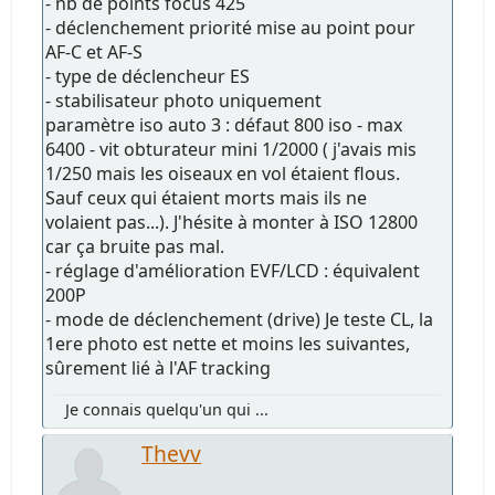
- nb de points focus 425
- déclenchement priorité mise au point pour
AF-C et AF-S
- type de déclencheur ES
- stabilisateur photo uniquement
paramètre iso auto 3 : défaut 800 iso - max
6400 - vit obturateur mini 1/2000 ( j'avais mis
1/250 mais les oiseaux en vol étaient flous.
Sauf ceux qui étaient morts mais ils ne
volaient pas...). J'hésite à monter à ISO 12800
car ça bruite pas mal.
- réglage d'amélioration EVF/LCD : équivalent
200P
- mode de déclenchement (drive) Je teste CL, la
1ere photo est nette et moins les suivantes,
sûrement lié à l'AF tracking
Je connais quelqu'un qui ...
Thevv