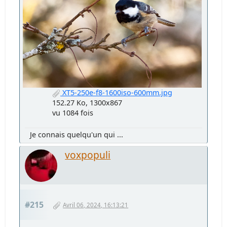
XT5-250e-f8-1600iso-600mm.jpg
152.27 Ko, 1300x867
vu 1084 fois
Je connais quelqu'un qui ...
voxpopuli
#215
Avril 06, 2024, 16:13:21