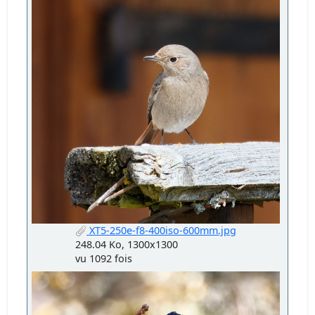
XT5-250e-f8-400iso-600mm.jpg
248.04 Ko, 1300x1300
vu 1092 fois