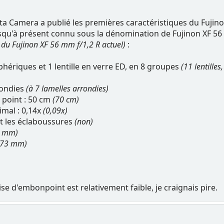
ta Camera a publié les premières caractéristiques du Fujino
jusqu'à présent connu sous la dénomination de Fujinon XF 56
 du Fujinon XF 56 mm f/1,2 R actuel)
:
 asphériques et 1 lentille en verre ED, en 8 groupes
(11 lentilles
rondies
(à 7 lamelles arrondies)
 point : 50 cm
(70 cm)
imal : 0,14x
(0,09x)
et les éclaboussures
(non)
2 mm)
(73 mm)
e d'embonpoint est relativement faible, je craignais pire.