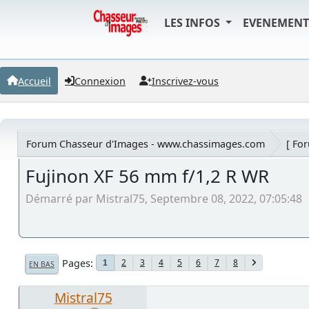
LES INFOS
EVENEMEN
Accueil
Connexion
Inscrivez-vous
Forum Chasseur d'Images - www.chassimages.com
[ Fo
Fujinon XF 56 mm f/1,2 R WR
Démarré par Mistral75, Septembre 08, 2022, 07:05:48
Pages
2
3
4
5
6
7
8
1
EN BAS
Mistral75