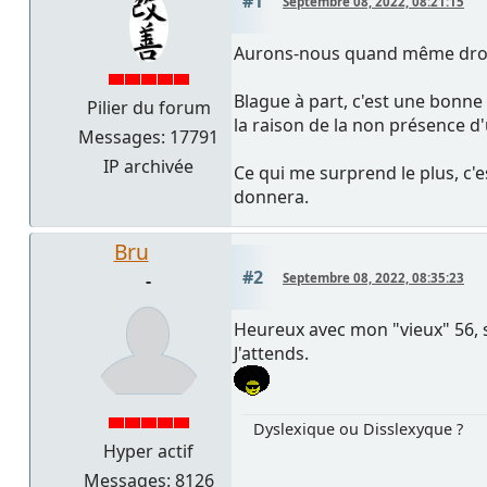
#1
Septembre 08, 2022, 08:21:15
Aurons-nous quand même droit
Blague à part, c'est une bonne
Pilier du forum
la raison de la non présence d
Messages: 17791
IP archivée
Ce qui me surprend le plus, c'
donnera.
Bru
#2
-
Septembre 08, 2022, 08:35:23
Heureux avec mon "vieux" 56, 
J'attends.
Dyslexique ou Disslexyque ?
Hyper actif
Messages: 8126