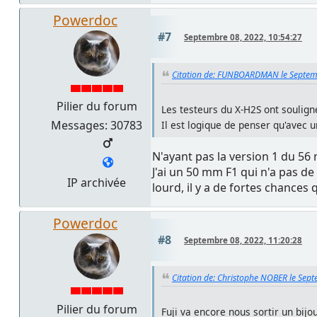
Powerdoc
#7
Septembre 08, 2022, 10:54:27
Citation de: FUNBOARDMAN le Septem
Pilier du forum
Les testeurs du X-H2S ont soulign
Messages: 30783
Il est logique de penser qu'avec
N'ayant pas la version 1 du 56 
J'ai un 50 mm F1 qui n'a pas d
IP archivée
lourd, il y a de fortes chances q
Powerdoc
#8
Septembre 08, 2022, 11:20:28
Citation de: Christophe NOBER le Sep
Pilier du forum
Fuji va encore nous sortir un bijou