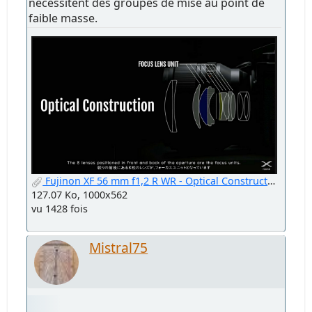
nécessitent des groupes de mise au point de
faible masse.
Fujinon XF 56 mm f1,2 R WR - Optical Construction - Focus Unit.jpg
127.07 Ko, 1000x562
vu 1428 fois
Mistral75