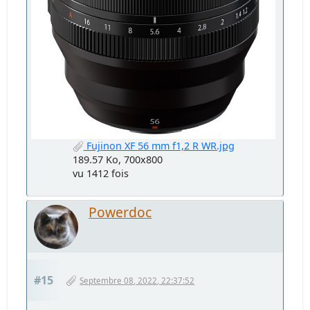
Fujinon XF 56 mm f1,2 R WR.jpg
189.57 Ko, 700x800
vu 1412 fois
Powerdoc
#15
Septembre 08, 2022, 22:37:52