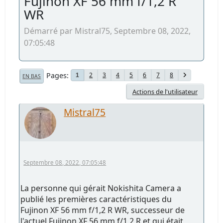
Fujinon XF 56 mm f/1,2 R
WR
Démarré par Mistral75, Septembre 08, 2022,
07:05:48
Pages
2
3
4
5
6
7
8
1
EN BAS
Actions de l'utilisateur
Mistral75
Septembre 08, 2022, 07:05:48
La personne qui gérait Nokishita Camera a
publié les premières caractéristiques du
Fujinon XF 56 mm f/1,2 R WR, successeur de
l'actuel Fujinon XF 56 mm f/1,2 R et qui était