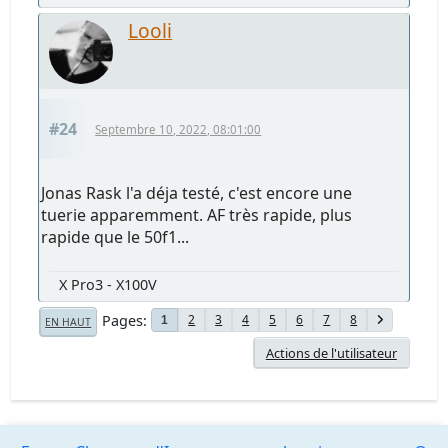
Looli
#24
Septembre 10, 2022, 08:01:00
Jonas Rask l'a déja testé, c'est encore une
tuerie apparemment. AF très rapide, plus
rapide que le 50f1...
X Pro3 - X100V
Pages
2
3
4
5
6
7
8
1
EN HAUT
Actions de l'utilisateur