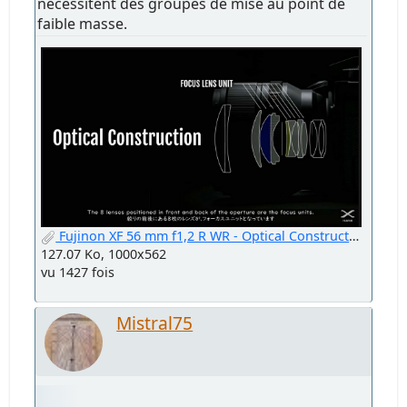
nécessitent des groupes de mise au point de
faible masse.
Fujinon XF 56 mm f1,2 R WR - Optical Construction - Focus Unit.jpg
127.07 Ko, 1000x562
vu 1427 fois
Mistral75