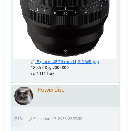
Fujinon XF 56 mm f1,2 R WR.jpg
189.57 Ko, 700x800
vu 1411 fois
Powerdoc
#15
Septembre 08, 2022, 22:37:52