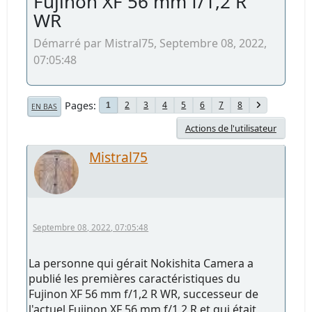
Fujinon XF 56 mm f/1,2 R
WR
Démarré par Mistral75, Septembre 08, 2022,
07:05:48
Pages
2
3
4
5
6
7
8
1
EN BAS
Actions de l'utilisateur
Mistral75
Septembre 08, 2022, 07:05:48
La personne qui gérait Nokishita Camera a
publié les premières caractéristiques du
Fujinon XF 56 mm f/1,2 R WR, successeur de
l'actuel Fujinon XF 56 mm f/1,2 R et qui était