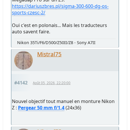
https://dariuszbres.pl/sigma-300-600-dg-os-
sports-czesc-2/
Oui c'est en polonais... Mais les traducteurs
auto savent faire.
Nikon 35Ti/F6/D500/Z50II/Z8 - Sony A7II
Mistral75
#4142
Août 05, 2026, 22:20:00
Nouvel objectif tout manuel en monture Nikon
Z :
Pergear 50 mm f/1,4
(24x36)