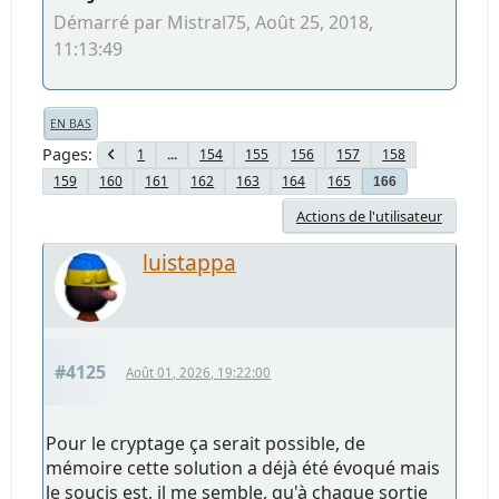
Démarré par Mistral75, Août 25, 2018,
11:13:49
EN BAS
Pages
1
...
154
155
156
157
158
159
160
161
162
163
164
165
166
Actions de l'utilisateur
luistappa
#4125
Août 01, 2026, 19:22:00
Pour le cryptage ça serait possible, de
mémoire cette solution a déjà été évoqué mais
le soucis est, il me semble, qu'à chaque sortie