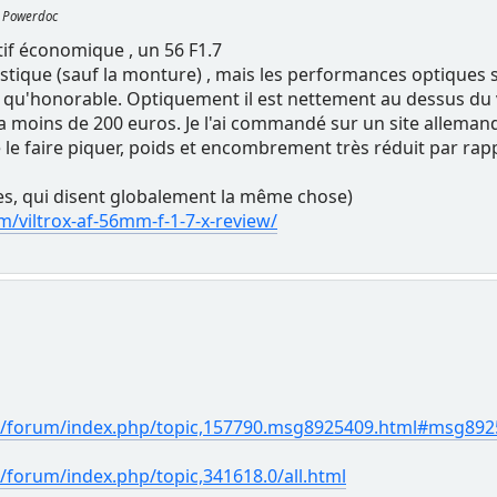
r Powerdoc
ctif économique , un 56 F1.7
astique (sauf la monture) , mais les performances optiques s
qu'honorable. Optiquement il est nettement au dessus du vi
a moins de 200 euros. Je l'ai commandé sur un site allemand
 le faire piquer, poids et encombrement très réduit par ra
tres, qui disent globalement la même chose)
ilm/viltrox-af-56mm-f-1-7-x-review/
/forum/index.php/topic,157790.msg8925409.html#msg892
forum/index.php/topic,341618.0/all.html