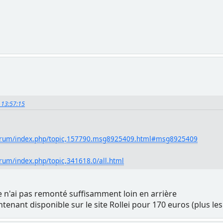
, 13:57:15
orum/index.php/topic,157790.msg8925409.html#msg8925409
um/index.php/topic,341618.0/all.html
je n'ai pas remonté suffisamment loin en arrière
tenant disponible sur le site Rollei pour 170 euros (plus les