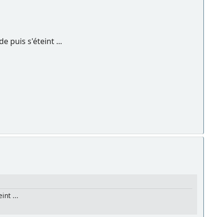
 puis s'éteint ...
nt ...