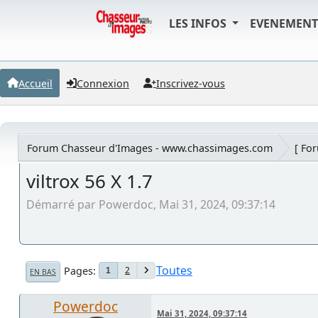
LES INFOS
EVENEMEN
Accueil
Connexion
Inscrivez-vous
Forum Chasseur d'Images - www.chassimages.com
[ Fo
viltrox 56 X 1.7
Démarré par Powerdoc, Mai 31, 2024, 09:37:14
Toutes
Pages
2
1
EN BAS
Powerdoc
Mai 31, 2024, 09:37:14