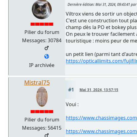
Dernière édition
: Mai 31, 2024, 09:43:41 pa
Viltrox viens de sortir un obje
C'est une construction tout pl
champ dès la PO et bokey plus 
Pilier du forum
On peux le trouver facilement 
Messages: 30784
touristique : moins peur de me
un petit lien (parmi tant d'au
https://opticallimits.com/fujif
IP archivée
Mistral75
#1
Mai 31, 2024, 13:57:15
Voui :
https://www.chassimages.com
Pilier du forum
Messages: 56415
https://www.chassimages.com/