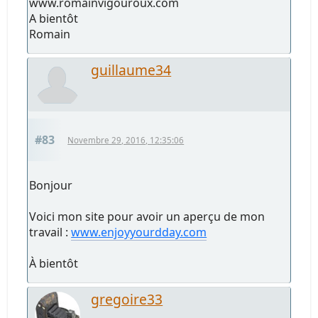
www.romainvigouroux.com
A bientôt
Romain
guillaume34
#83
Novembre 29, 2016, 12:35:06
Bonjour
Voici mon site pour avoir un aperçu de mon
travail :
www.enjoyyourdday.com
À bientôt
gregoire33