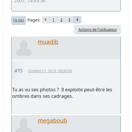
2007, 14:43:36
Pages
1
2
3
4
EN BAS
Actions de l'utilisateur
muadib
#75
Octobre 01, 2013, 08:35:56
Tu as vu ses photos ? Il exploite peut-être les
ombres dans ses cadrages.
megaboub