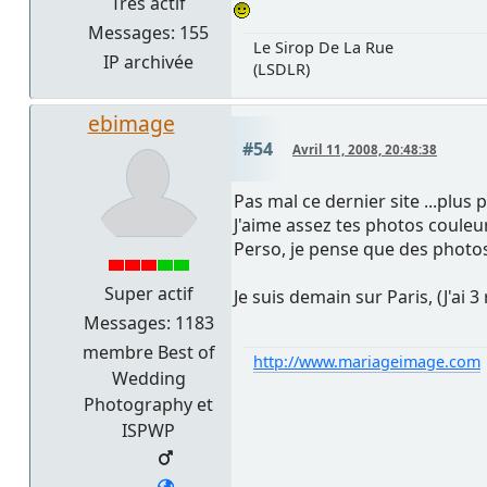
Très actif
Messages: 155
Le Sirop De La Rue
IP archivée
(LSDLR)
ebimage
#54
Avril 11, 2008, 20:48:38
Pas mal ce dernier site ...plus p
J'aime assez tes photos couleur
Perso, je pense que des photos
Super actif
Je suis demain sur Paris, (J'ai 3
Messages: 1183
membre Best of
http://www.mariageimage.com
Wedding
Photography et
ISPWP