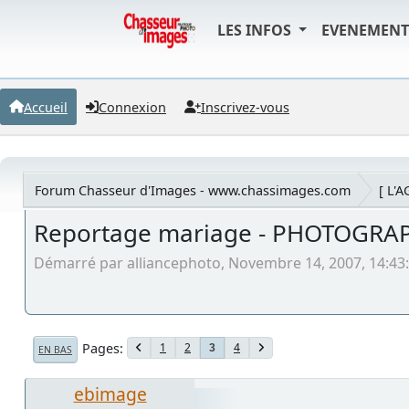
LES INFOS
EVENEMEN
Accueil
Connexion
Inscrivez-vous
Forum Chasseur d'Images - www.chassimages.com
[ L'
Reportage mariage - PHOTOGRA
Démarré par alliancephoto, Novembre 14, 2007, 14:43
Pages
1
2
4
3
EN BAS
ebimage