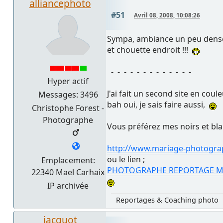
alliancephoto
#51
Avril 08, 2008, 10:08:26
Sympa, ambiance un peu dense,
et chouette endroit !!!
- - - - - - - - - - - - -
Hyper actif
J'ai fait un second site en coule
Messages: 3496
bah oui, je sais faire aussi,
Christophe Forest -
Photographe
Vous préférez mes noirs et bla
http://www.mariage-photograp
ou le lien ;
Emplacement:
PHOTOGRAPHE REPORTAGE M
22340 Mael Carhaix
IP archivée
Reportages & Coaching photo
jacquot