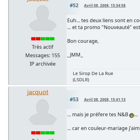
#52
Avril 08, 2008, 15:34:58
Euh... tes deux liens sont en cou
... et ta promo "Nouveauté" est
Bon courage,
Très actif
_JMM_
Messages: 155
IP archivée
Le Sirop De La Rue
(LSDLR)
jacquot
#53
Avril 08, 2008, 15:41:13
... mais je préfere tes N&B
...
... car en couleur-mariage j'aim