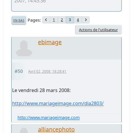
2007, 14:43:36
Pages
1
2
4
3
EN BAS
Actions de l'utilisateur
ebimage
#50
Avril 02, 2008, 18:28:41
Le vendredi 28 mars 2008:
http://www.mariageimage.com/dia2803/
http://www.mariageimage.com
alliancephoto