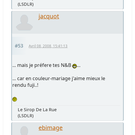
(LSDLR)
jacquot
#53
Avril 08, 2008, 15:41:13
... mais je préfere tes N&B
...
... car en couleur-mariage j'aime mieux le
rendu fuji..!
Le Sirop De La Rue
(LSDLR)
ebimage