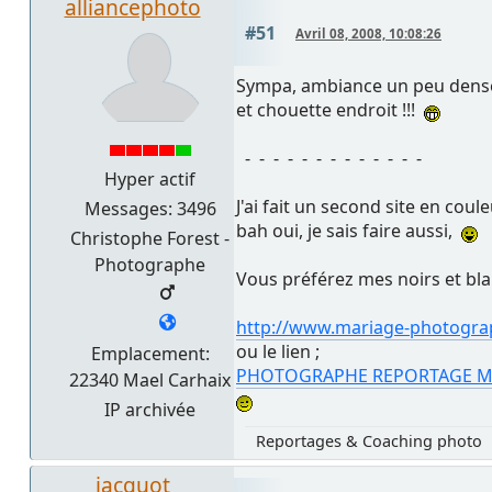
alliancephoto
#51
Avril 08, 2008, 10:08:26
Sympa, ambiance un peu dense,
et chouette endroit !!!
- - - - - - - - - - - - -
Hyper actif
J'ai fait un second site en coule
Messages: 3496
bah oui, je sais faire aussi,
Christophe Forest -
Photographe
Vous préférez mes noirs et bla
http://www.mariage-photograp
ou le lien ;
Emplacement:
PHOTOGRAPHE REPORTAGE M
22340 Mael Carhaix
IP archivée
Reportages & Coaching photo
jacquot