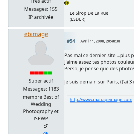
Très actif
Messages: 155
Le Sirop De La Rue
IP archivée
(LSDLR)
ebimage
#54
Avril 11, 2008, 20:48:38
Pas mal ce dernier site ...plus p
J'aime assez tes photos couleur
Perso, je pense que des photos
Super actif
Je suis demain sur Paris, (J'ai 3
Messages: 1183
membre Best of
http://www.mariageimage.com
Wedding
Photography et
ISPWP