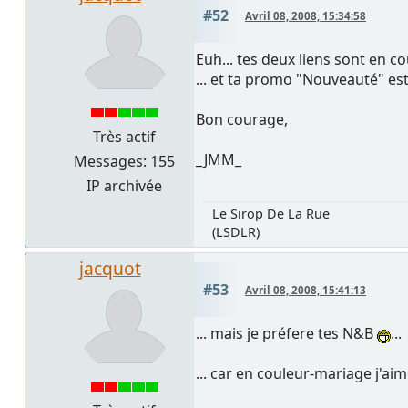
#52
Avril 08, 2008, 15:34:58
Euh... tes deux liens sont en cou
... et ta promo "Nouveauté" est
Bon courage,
Très actif
_JMM_
Messages: 155
IP archivée
Le Sirop De La Rue
(LSDLR)
jacquot
#53
Avril 08, 2008, 15:41:13
... mais je préfere tes N&B
...
... car en couleur-mariage j'aim