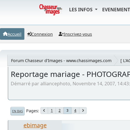
LES INFOS
EVENEMEN
Accueil
Connexion
Inscrivez-vous
Forum Chasseur d'Images - www.chassimages.com
[ L'
Reportage mariage - PHOTOGRA
Démarré par alliancephoto, Novembre 14, 2007, 14:43
Pages
1
2
4
3
EN BAS
ebimage