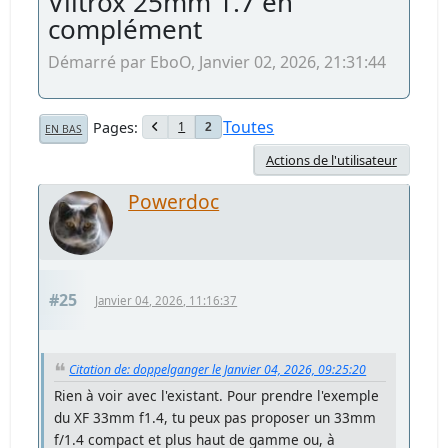
Viltrox 25mm 1.7 en
complément
Démarré par EboO, Janvier 02, 2026, 21:31:44
Toutes
Pages
1
2
EN BAS
Actions de l'utilisateur
Powerdoc
#25
Janvier 04, 2026, 11:16:37
Citation de: doppelganger le Janvier 04, 2026, 09:25:20
Rien à voir avec l'existant. Pour prendre l'exemple
du XF 33mm f1.4, tu peux pas proposer un 33mm
f/1.4 compact et plus haut de gamme ou, à