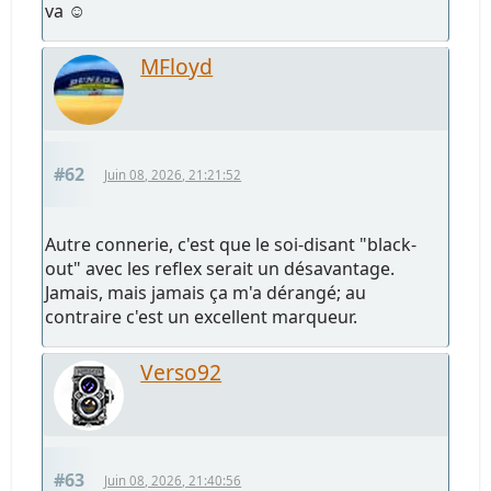
va ☺️
MFloyd
#62
Juin 08, 2026, 21:21:52
Autre connerie, c'est que le soi-disant "black-
out" avec les reflex serait un désavantage.
Jamais, mais jamais ça m'a dérangé; au
contraire c'est un excellent marqueur.
Verso92
#63
Juin 08, 2026, 21:40:56