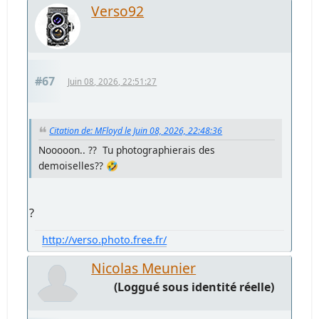
Verso92
#67
Juin 08, 2026, 22:51:27
Citation de: MFloyd le Juin 08, 2026, 22:48:36
Nooooon.. ?? Tu photographierais des
demoiselles?? 🤣
?
http://verso.photo.free.fr/
Nicolas Meunier
(Loggué sous identité réelle)