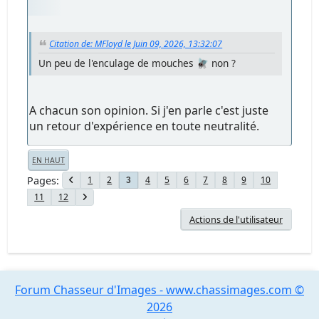
Citation de: MFloyd le Juin 09, 2026, 13:32:07
Un peu de l'enculage de mouches 🪰 non ?
A chacun son opinion. Si j'en parle c'est juste
un retour d'expérience en toute neutralité.
EN HAUT
Pages
1
2
4
5
6
7
8
9
10
3
11
12
Actions de l'utilisateur
Forum Chasseur d'Images - www.chassimages.com ©
2026