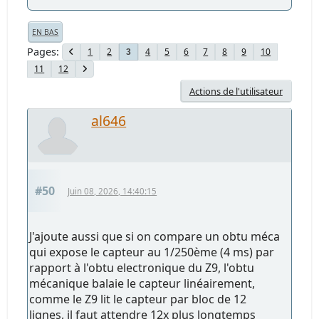
EN BAS
Pages
1
2
4
5
6
7
8
9
10
3
11
12
Actions de l'utilisateur
al646
#50
Juin 08, 2026, 14:40:15
J'ajoute aussi que si on compare un obtu méca
qui expose le capteur au 1/250ème (4 ms) par
rapport à l'obtu electronique du Z9, l'obtu
mécanique balaie le capteur linéairement,
comme le Z9 lit le capteur par bloc de 12
lignes, il faut attendre 12x plus longtemps