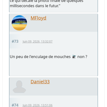
ce qui décale la photo finale de quelques
millisecondes dans le futur."
MFloyd
#73
Juin 09, 2026, 13:32:07
Un peu de l'enculage de mouches 🪰 non ?
Daniel33
#74
Juin 09, 2026, 13:51:06