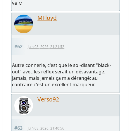
va ☺️
MFloyd
#62
Juin 08, 2026, 21:21:52
Autre connerie, c'est que le soi-disant "black-
out" avec les reflex serait un désavantage.
Jamais, mais jamais ça m'a dérangé; au
contraire c'est un excellent marqueur.
Verso92
#63
Juin 08, 2026, 21:40:56