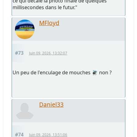
ce qui décale la photo finale de quelques
millisecondes dans le futur."
MFloyd
#73
Juin 09, 2026, 13:32:07
Un peu de l'enculage de mouches 🪰 non ?
Daniel33
#74
Juin 09, 2026, 13:51:06