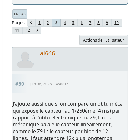
EN BAS
Pages
1
2
4
5
6
7
8
9
10
3
11
12
Actions de l'utilisateur
al646
#50
Juin 08, 2026, 14:40:15
J'ajoute aussi que si on compare un obtu méca
qui expose le capteur au 1/250ème (4 ms) par
rapport à l'obtu electronique du Z9, l'obtu
mécanique balaie le capteur linéairement,
comme le Z9 lit le capteur par bloc de 12
lignes, il faut attendre 12x plus longtemps