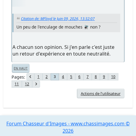
Citation de: MFloyd le Juin 09, 2026, 13:32:07
Un peu de l'enculage de mouches 🪰 non ?
A chacun son opinion. Si j'en parle c'est juste
un retour d'expérience en toute neutralité.
EN HAUT
Pages
1
2
4
5
6
7
8
9
10
3
11
12
Actions de l'utilisateur
Forum Chasseur d'Images - www.chassimages.com ©
2026