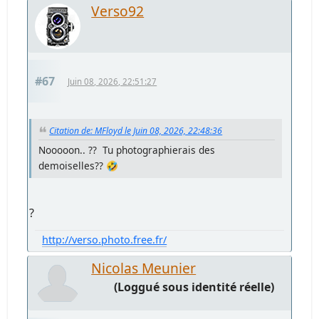
Verso92
#67
Juin 08, 2026, 22:51:27
Citation de: MFloyd le Juin 08, 2026, 22:48:36
Nooooon.. ?? Tu photographierais des
demoiselles?? 🤣
?
http://verso.photo.free.fr/
Nicolas Meunier
(Loggué sous identité réelle)