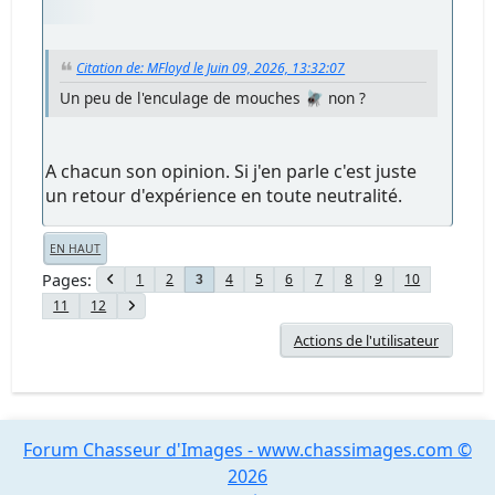
Citation de: MFloyd le Juin 09, 2026, 13:32:07
Un peu de l'enculage de mouches 🪰 non ?
A chacun son opinion. Si j'en parle c'est juste
un retour d'expérience en toute neutralité.
EN HAUT
Pages
1
2
4
5
6
7
8
9
10
3
11
12
Actions de l'utilisateur
Forum Chasseur d'Images - www.chassimages.com ©
2026