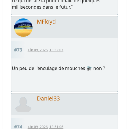
ce qui décale la photo finale de quelques
millisecondes dans le futur."
MFloyd
#73
Juin 09, 2026, 13:32:07
Un peu de l'enculage de mouches 🪰 non ?
Daniel33
#74
Juin 09, 2026, 13:51:06