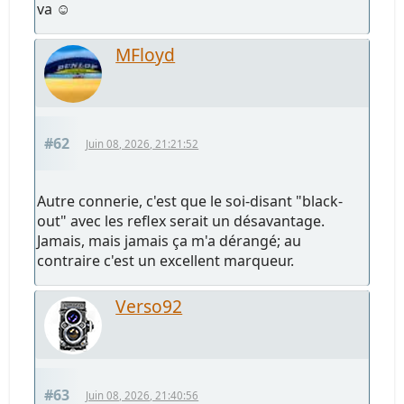
va ☺️
MFloyd
#62
Juin 08, 2026, 21:21:52
Autre connerie, c'est que le soi-disant "black-
out" avec les reflex serait un désavantage.
Jamais, mais jamais ça m'a dérangé; au
contraire c'est un excellent marqueur.
Verso92
#63
Juin 08, 2026, 21:40:56