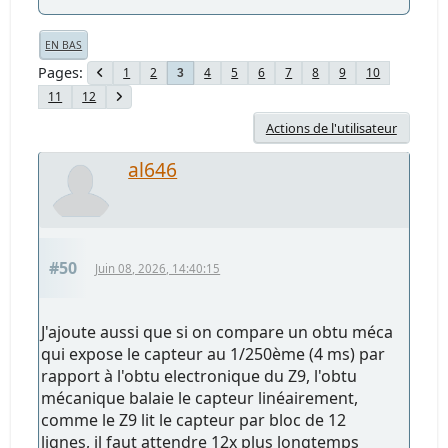
EN BAS
Pages
1
2
4
5
6
7
8
9
10
3
11
12
Actions de l'utilisateur
al646
#50
Juin 08, 2026, 14:40:15
J'ajoute aussi que si on compare un obtu méca
qui expose le capteur au 1/250ème (4 ms) par
rapport à l'obtu electronique du Z9, l'obtu
mécanique balaie le capteur linéairement,
comme le Z9 lit le capteur par bloc de 12
lignes, il faut attendre 12x plus longtemps