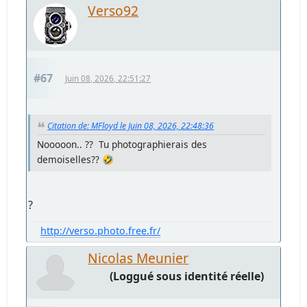
Verso92
#67
Juin 08, 2026, 22:51:27
Citation de: MFloyd le Juin 08, 2026, 22:48:36
Nooooon.. ?? Tu photographierais des
demoiselles?? 🤣
?
http://verso.photo.free.fr/
Nicolas Meunier
(Loggué sous identité réelle)