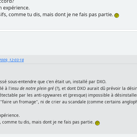
accord?
on expérience.
fs, comme tu dis, mais dont je ne fais pas partie.
 2009, 12:03:18
aissé sous-entendre que c'en était un, installé par DXO.
lé à l'
insu de notre plein gré
(?), et dont DXO aurait dû prévoir la dés
détectable par les anti-spywares et (presque) impossible à désinstaller
 "faire un fromage", ni de crier au scandale (comme certains anglopho
expérience.
, comme tu dis, mais dont je ne fais pas partie.