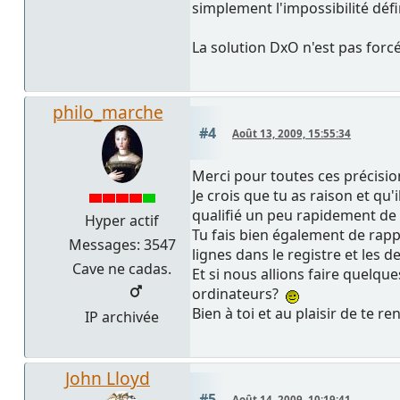
simplement l'impossibilité défi
La solution DxO n'est pas forc
philo_marche
#4
Août 13, 2009, 15:55:34
Merci pour toutes ces précisio
Je crois que tu as raison et qu
qualifié un peu rapidement de "
Hyper actif
Tu fais bien également de rapp
Messages: 3547
lignes dans le registre et les de
Cave ne cadas.
Et si nous allions faire quelqu
ordinateurs?
Bien à toi et au plaisir de te r
IP archivée
John Lloyd
#5
Août 14, 2009, 10:19:41