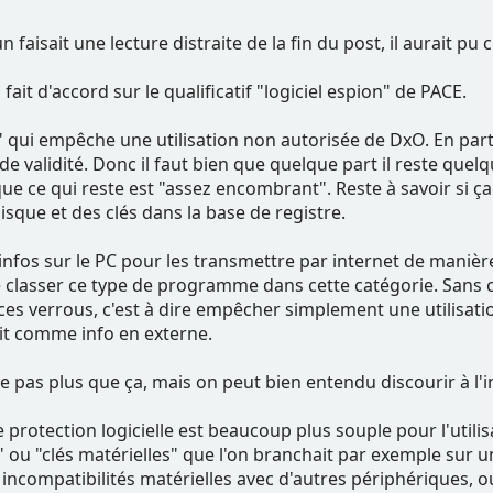
n faisait une lecture distraite de la fin du post, il aurait pu c
 fait d'accord sur le qualificatif "logiciel espion" de PACE.
" qui empêche une utilisation non autorisée de DxO. En particu
de validité. Donc il faut bien que quelque part il reste quel
que ce qui reste est "assez encombrant". Reste à savoir si 
sque et des clés dans la base de registre.
 infos sur le PC pour les transmettre par internet de manière 
e classer ce type de programme dans cette catégorie. Sans
ces verrous, c'est à dire empêcher simplement une utilisa
it comme info en externe.
 pas plus que ça, mais on peut bien entendu discourir à l'inf
e protection logicielle est beaucoup plus souple pour l'uti
u "clés matérielles" que l'on branchait par exemple sur un p
incompatibilités matérielles avec d'autres périphériques, ou