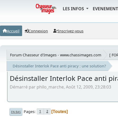
LES INFOS
EVENEMEN
Accueil
Connexion
Inscrivez-vous
Forum Chasseur d'Images - www.chassimages.com
[ FO
Désinstaller Interlok Pace anti piracy : une solution?
Désinstaller Interlok Pace anti pir
Démarré par philo_marche, Août 12, 2009, 23:28:03
Pages
1
2
Toutes
EN BAS