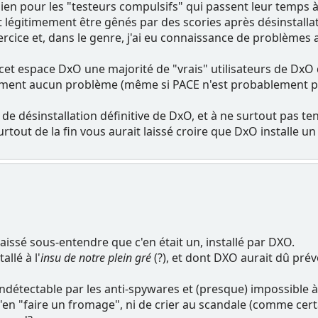
bien pour les "testeurs compulsifs" qui passent leur temps à 
t légitimement être gênés par des scories après désinstallat
xercice et, dans le genre, j'ai eu connaissance de problèmes
cet espace DxO une majorité de "vrais" utilisateurs de DxO q
tement aucun problème (même si PACE n'est probablement pa
de désinstallation définitive de DxO, et à ne surtout pas tent
rtout de la fin vous aurait laissé croire que DxO installe un v
i laissé sous-entendre que c'en était un, installé par DXO.
allé à l'
insu de notre plein gré
(?), et dont DXO aurait dû pré
 indétectable par les anti-spywares et (presque) impossible à 
'en "faire un fromage", ni de crier au scandale (comme cert