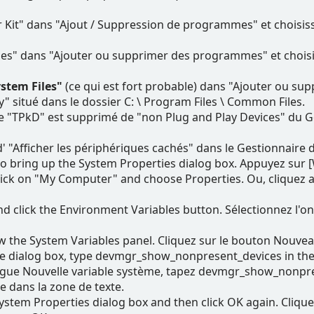
r Kit" dans "Ajout / Suppression de programmes" et choisis
les" dans "Ajouter ou supprimer des programmes" et choisi
ystem Files"
(ce qui est fort probable) dans "Ajouter ou s
" situé dans le dossier C: \ Program Files \ Common Files.
 "TPkD" est supprimé de "non Plug and Play Devices" du Ges
' "Afficher les périphériques cachés" dans le Gestionnaire d
to bring up the System Properties dialog box. Appuyez sur [
click on "My Computer" and choose Properties. Ou, cliquez av
nd click the Environment Variables button. Sélectionnez l'on
ow the System Variables panel. Cliquez sur le bouton Nouve
le dialog box, type devmgr_show_nonpresent_devices in the 
alogue Nouvelle variable système, tapez devmgr_show_nonpr
ble dans la zone de texte.
 System Properties dialog box and then click OK again. Cliqu