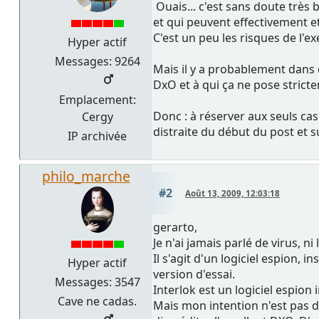
Ouais... c'est sans doute très 
et qui peuvent effectivement e
C'est un peu les risques de l'e
Hyper actif
Messages: 9264
Mais il y a probablement dans 
DxO et à qui ça ne pose stric
Emplacement:
Donc : à réserver aux seuls cas 
Cergy
distraite du début du post et su
IP archivée
philo_marche
#2
Août 13, 2009, 12:03:18
gerarto,
Je n'ai jamais parlé de virus, n
Il s'agit d'un logiciel espion, inst
Hyper actif
version d'essai.
Messages: 3547
Interlok est un logiciel espion
Cave ne cadas.
Mais mon intention n'est pas d