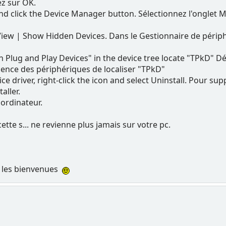
ez sur OK.
nd click the Device Manager button. Sélectionnez l'onglet M
View | Show Hidden Devices. Dans le Gestionnaire de périphé
n Plug and Play Devices" in the device tree locate "TPkD" D
cence des périphériques de localiser "TPkD"
ce driver, right-click the icon and select Uninstall. Pour su
aller.
ordinateur.
ette s... ne revienne plus jamais sur votre pc.
t les bienvenues