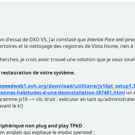
ion d'essai de DXO V5, j'ai constaté que
Interlok Pace anti pira
toires et le nettoyage des registres de Vista Home, rien à 
erches, je crois avoir trouvé une solution que je vous sou
 restauration de votre système.
/speedweb1.ovh.org/download/utilitaire/jv16pt_setup1.3
bonnes-habitudes-d-une-desinstallation-t87481.html
un e
ramme jv16 --> clic droit : exécuter en tant qu'administrateu
vant le k!)
ériphérique non plug and play TPkD
 en anglais qui explique le
modus operandi
: