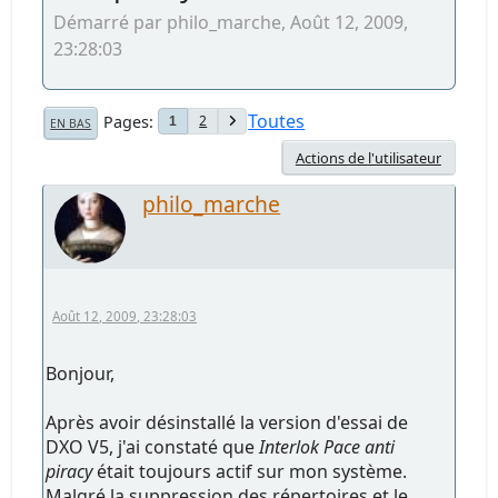
Démarré par philo_marche, Août 12, 2009,
23:28:03
Toutes
Pages
2
1
EN BAS
Actions de l'utilisateur
philo_marche
Août 12, 2009, 23:28:03
Bonjour,
Après avoir désinstallé la version d'essai de
DXO V5, j'ai constaté que
Interlok Pace anti
piracy
était toujours actif sur mon système.
Malgré la suppression des répertoires et le