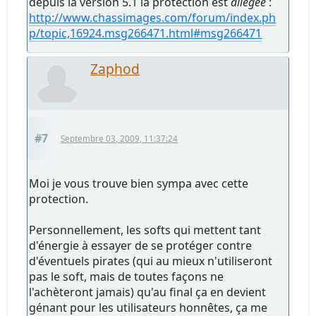
depuis la version 5.1 la protection est
allégée
:
http://www.chassimages.com/forum/index.ph
p/topic,16924.msg266471.html#msg266471
Zaphod
#7
Septembre 03, 2009, 11:37:24
Moi je vous trouve bien sympa avec cette
protection.
Personnellement, les softs qui mettent tant
d'énergie à essayer de se protéger contre
d'éventuels pirates (qui au mieux n'utiliseront
pas le soft, mais de toutes façons ne
l'achèteront jamais) qu'au final ça en devient
génant pour les utilisateurs honnêtes, ça me