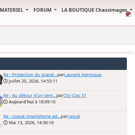
MATERIEL
FORUM
LA BOUTIQUE Chassimages
Re : Protection du grand...
par
Laurent Hennique
Juillet 20, 2026, 14:55:11
Re : Au détour d'un sent...
par
Clic-Clac 51
Aujourd'hui
à 18:09:10
Re : coque smartphone ad...
par
rascal
Mai 13, 2026, 14:30:18