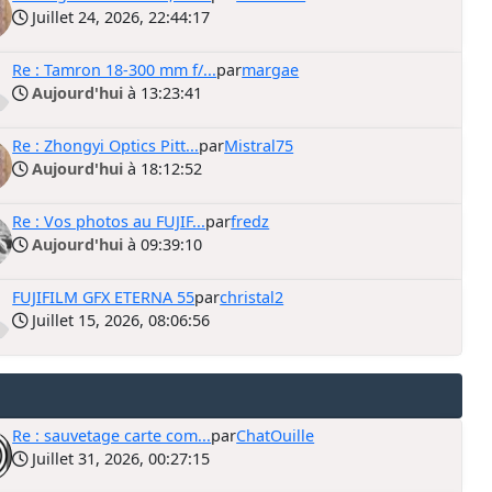
Juillet 24, 2026, 22:44:17
Re : Tamron 18-300 mm f/...
par
margae
Aujourd'hui
à 13:23:41
Re : Zhongyi Optics Pitt...
par
Mistral75
Aujourd'hui
à 18:12:52
Re : Vos photos au FUJIF...
par
fredz
Aujourd'hui
à 09:39:10
FUJIFILM GFX ETERNA 55
par
christal2
Juillet 15, 2026, 08:06:56
Re : sauvetage carte com...
par
ChatOuille
Juillet 31, 2026, 00:27:15