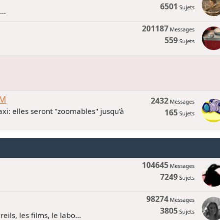
6501
Sujets
..
201187
Messages
559
Sujets
UM
2432
Messages
xi: elles seront "zoomables" jusqu'à
165
Sujets
104645
Messages
7249
Sujets
98274
Messages
3805
Sujets
ls, les films, le labo...