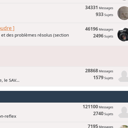
34331
Messages
933
Sujets
oudre ]
46196
Messages
s et des problèmes résolus (section
2496
Sujets
28868
Messages
1579
Sujets
, le SAV...
121100
Messages
2740
Sujets
n-reflex
7195
Messages