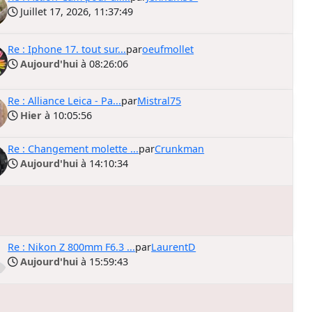
Juillet 17, 2026, 11:37:49
Re : Iphone 17. tout sur...
par
oeufmollet
Aujourd'hui
à 08:26:06
Re : Alliance Leica - Pa...
par
Mistral75
Hier
à 10:05:56
Re : Changement molette ...
par
Crunkman
Aujourd'hui
à 14:10:34
Re : Nikon Z 800mm F6.3 ...
par
LaurentD
Aujourd'hui
à 15:59:43