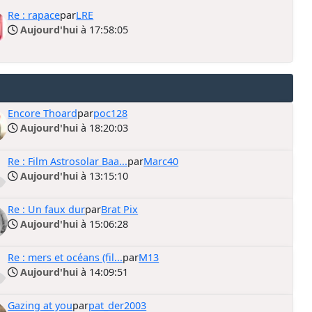
Re : rapace
par
LRE
Aujourd'hui
à 17:58:05
Encore Thoard
par
poc128
Aujourd'hui
à 18:20:03
Re : Film Astrosolar Baa...
par
Marc40
Aujourd'hui
à 13:15:10
Re : Un faux dur
par
Brat Pix
Aujourd'hui
à 15:06:28
Re : mers et océans (fil...
par
M13
Aujourd'hui
à 14:09:51
Gazing at you
par
pat_der2003