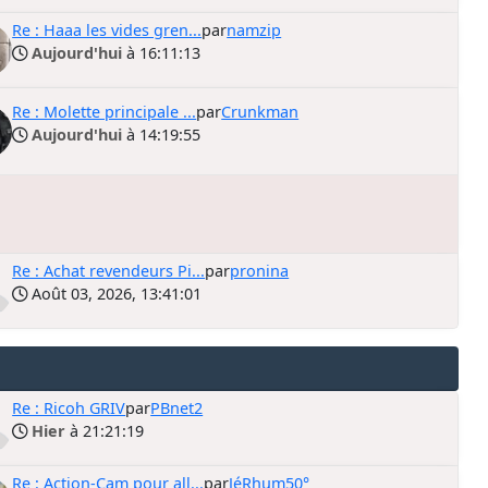
Re : Haaa les vides gren...
par
namzip
Aujourd'hui
à 16:11:13
Re : Molette principale ...
par
Crunkman
Aujourd'hui
à 14:19:55
Re : Achat revendeurs Pi...
par
pronina
Août 03, 2026, 13:41:01
Re : Ricoh GRIV
par
PBnet2
Hier
à 21:21:19
Re : Action-Cam pour all...
par
JéRhum50°