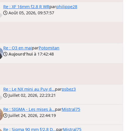
Re : XF 16mm f2.8 R WR
par
philippe28
Août 05, 2026, 09:57:57
Re : Q3 en mai
par
Potomitan
Aujourd'hui
à 17:42:48
Re : Le NX mini au Puy d...
par
psbez3
Juillet 02, 2026, 22:23:21
Re : SIGMA - Les mises à...
par
Mistral75
Juillet 24, 2026, 22:44:19
Re : Sigma 90 mm f/2,8 D...
par
Mistral75