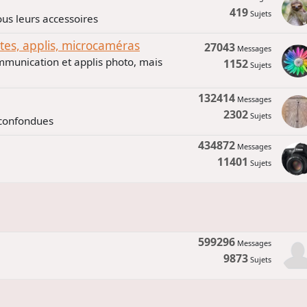
419
Sujets
us leurs accessoires
s, applis, microcaméras
27043
Messages
mmunication et applis photo, mais
1152
Sujets
132414
Messages
2302
Sujets
 confondues
434872
Messages
11401
Sujets
599296
Messages
9873
Sujets