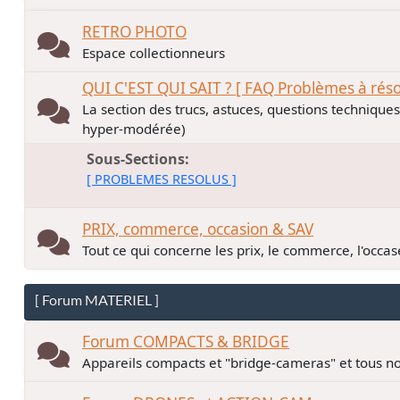
RETRO PHOTO
Espace collectionneurs
QUI C'EST QUI SAIT ? [ FAQ Problèmes à rés
La section des trucs, astuces, questions technique
hyper-modérée)
Sous-Sections
[ PROBLEMES RESOLUS ]
PRIX, commerce, occasion & SAV
Tout ce qui concerne les prix, le commerce, l'occase
[ Forum MATERIEL ]
Forum COMPACTS & BRIDGE
Appareils compacts et "bridge-cameras" et tous no