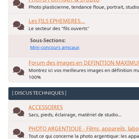
Photo plasticienne, tendance floue, portrait, studio.
Les FILS EPHEMERES...
Le secteur des "fils ouverts"
Sous-Sections
Mini-concours amicaux
Forum des images en DEFINITION MAXIM
Montrez ici vos meilleures images en définition ma
100%
[ DISCUS TECHNIQUES ]
ACCESSOIRES
Sacs, pieds, éclairage, matériel de studio...
PHOTO ARGENTIQUE - Films, appareils, labo
Tout ce qui concerne la photo argentique: les apparei