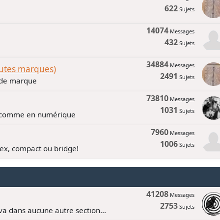
622
Sujets
14074
Messages
432
Sujets
34884
Messages
outes marques)
2491
Sujets
n de marque
73810
Messages
1031
Sujets
e comme en numérique
7960
Messages
1006
Sujets
lex, compact ou bridge!
41208
Messages
2753
Sujets
va dans aucune autre section...