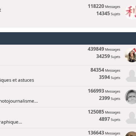
118220
Messages
t
14345
Sujets
439849
Messages
34259
Sujets
84354
Messages
3594
Sujets
tiques et astuces
166993
Messages
2399
Sujets
hotojournalisme...
125085
Messages
4897
Sujets
aphique...
136643
Messages