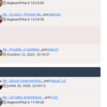
Aujourd'hui
à 18:23:00
Re : le post « Photos de...
par
sekijou
Aujourd'hui
à 13:54:56
Re : Prodibi, il sembler...
par
JmarcS
Octobre 12, 2025, 10:10:31
Re : Alcool Isopropyliqu...
par
Pascal_LG
Juillet 20, 2026, 22:45:12
Re : Un labo argentique ...
par
CLIC
Aujourd'hui
à 17:49:20