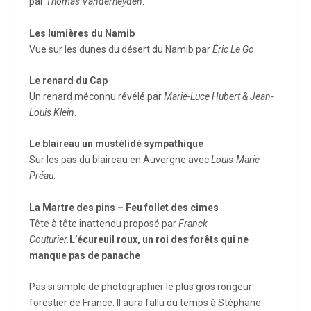
par
Thomas Vanderheyden
.
Les lumières du Namib
Vue sur les dunes du désert du Namib par
Éric Le Go
.
Le renard du Cap
Un renard méconnu révélé par
Marie-Luce Hubert & Jean-
Louis Klein
.
Le blaireau un mustélidé sympathique
Sur les pas du blaireau en Auvergne avec
Louis-Marie
Préau
.
La Martre des pins – Feu follet des cimes
Tête à tête inattendu proposé par
Franck
Couturier.
L’écureuil roux, un roi des forêts qui ne
manque pas de panache
Pas si simple de photographier le plus gros rongeur
forestier de France. Il aura fallu du temps à Stéphane