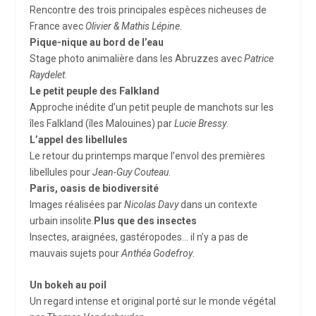
Rencontre des trois principales espèces nicheuses de
France avec
Olivier & Mathis Lépine
.
Pique-nique au bord de l’eau
Stage photo animalière dans les Abruzzes avec
Patrice
Raydelet
.
Le petit peuple des Falkland
Approche inédite d’un petit peuple de manchots sur les
îles Falkland (îles Malouines) par
Lucie Bressy
.
L’appel des libellules
Le retour du printemps marque l’envol des premières
libellules pour
Jean-Guy Couteau
.
Paris, oasis de biodiversité
Images réalisées par
Nicolas Davy
dans un contexte
urbain insolite.
Plus que des insectes
Insectes, araignées, gastéropodes… il n’y a pas de
mauvais sujets pour
Anthéa Godefroy
.
Un bokeh au poil
Un regard intense et original porté sur le monde végétal