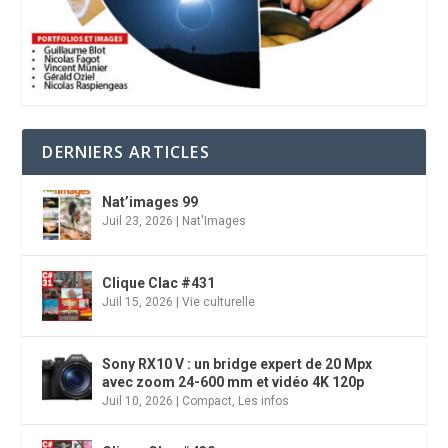
DERNIERS ARTICLES
Nat’images 99
Juil 23, 2026
|
Nat'Images
Clique Clac #431
Juil 15, 2026
|
Vie culturelle
Sony RX10 V : un bridge expert de 20 Mpx
avec zoom 24-600 mm et vidéo 4K 120p
Juil 10, 2026
|
Compact
,
Les infos