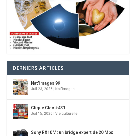
DERNIERS ARTICLES
Nat’images 99
Juil 23, 2026
|
Nat'Images
Clique Clac #431
Juil 15, 2026
|
Vie culturelle
Sony RX10 V : un bridge expert de 20 Mpx