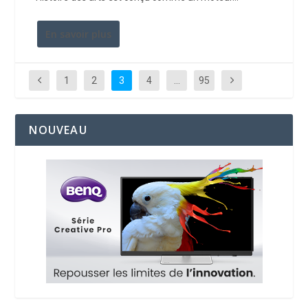
En savoir plus
1
2
3
4
…
95
NOUVEAU