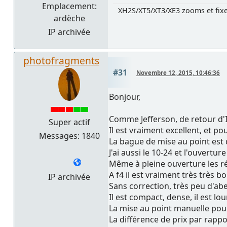
Emplacement:
XH2S/XT5/XT3/XE3 zooms et fix
ardèche
IP archivée
photofragments
#31
Novembre 12, 2015, 10:46:36
Bonjour,
Comme Jefferson, de retour d'I
Super actif
Il est vraiment excellent, et p
Messages: 1840
La bague de mise au point est 
J'ai aussi le 10-24 et l'ouvert
Même à pleine ouverture les ré
A f4 il est vraiment très très bo
IP archivée
Sans correction, très peu d'abe
Il est compact, dense, il est lo
La mise au point manuelle pou
La différence de prix par rapp