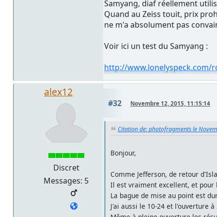
Samyang, diaf réellement utilis
Quand au Zeiss touit, prix proh
ne m'a absolument pas convai
Voir ici un test du Samyang :
http://www.lonelyspeck.com/r
alex12
#32
Novembre 12, 2015, 11:15:14
Citation de: photofragments le Novem
Bonjour,
Discret
Comme Jefferson, de retour d'Isl
Messages: 5
Il est vraiment excellent, et pour
La bague de mise au point est dur
J'ai aussi le 10-24 et l'ouverture
Même à pleine ouverture les résul