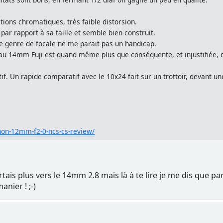
tions chromatiques, très faible distorsion.
 par rapport à sa taille et semble bien construit.
e genre de focale ne me parait pas un handicap.
 au 14mm Fuji est quand même plus que conséquente, et injustifiée, 
tif. Un rapide comparatif avec le 10x24 fait sur un trottoir, devant 
non-12mm-f2-0-ncs-cs-review/
tais plus vers le 14mm 2.8 mais là à te lire je me dis que 
anier ! ;-)