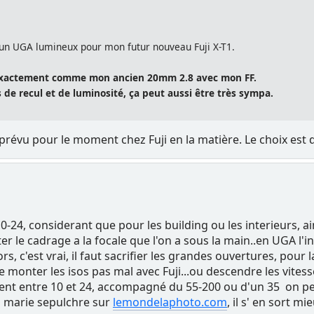
e un UGA lumineux pour mon futur nouveau Fuji X-T1.
s exactement comme mon ancien 20mm 2.8 avec mon FF.
s de recul et de luminosité, ça peut aussi être très sympa.
de prévu pour le moment chez Fuji en la matière. Le choix est 
10-24, considerant que pour les building ou les interieurs, a
r le cadrage a la focale que l'on a sous la main..en UGA l'i
s, c'est vrai, il faut sacrifier les grandes ouvertures, pour
nter les isos pas mal avec Fuji...ou descendre les vitesses
valent entre 10 et 24, accompagné du 55-200 ou d'un 35 on peut
n marie sepulchre sur
lemondelaphoto.com
, il s' en sort m