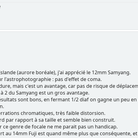
e
slande (aurore boréale), j'ai apprécié le 12mm Samyang.
our l'astrophotographie : pas d'effet de coma.
dure, mais c'est un avantage, car pas de risque de déplace
ure à 2 du Samyang est un gros avantage.
sultats sont bons, en fermant 1/2 diaf on gagne un peu en 
n.
rrations chromatiques, très faible distorsion.
urd par rapport à sa taille et semble bien construit.
r ce genre de focale ne me parait pas un handicap.
ort au 14mm Fuji est quand même plus que conséquente, et in