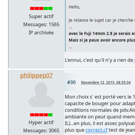
Hello,
Super actif
Je relance le sujet car je cherch
Messages: 1565
...
IP archivée
avec le Fuji 14mm 2.8 je serai
Mais si je peux avoir encore plu
...
L'ennui, c'est qu'il n'y a rien 
philippep07
#30
Novembre 12, 2015, 08:35:34
Mon choix s' est porté vers le 
capacite de bouger pour adapte
conditions normales de pdv.Alor
ambiante on peut quand meme mo
Hyper actif
IL)...en plus, il est assez poly
plus que
correct.cf
test de jea
Messages: 3065