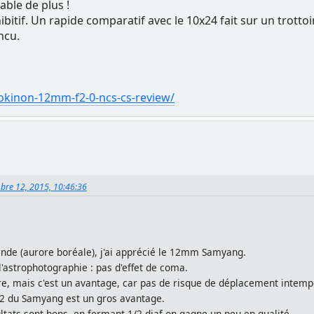
able de plus !
ibitif. Un rapide comparatif avec le 10x24 fait sur un trott
ncu.
okinon-12mm-f2-0-ncs-cs-review/
bre 12, 2015, 10:46:36
ande (aurore boréale), j'ai apprécié le 12mm Samyang.
 l'astrophotographie : pas d'effet de coma.
e, mais c'est un avantage, car pas de risque de déplacement intempe
 à 2 du Samyang est un gros avantage.
tats sont bons, en fermant 1/2 diaf on gagne un peu en qualité.