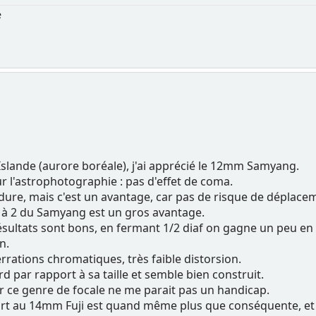
e
slande (aurore boréale), j'ai apprécié le 12mm Samyang.
our l'astrophotographie : pas d'effet de coma.
dure, mais c'est un avantage, car pas de risque de déplace
ure à 2 du Samyang est un gros avantage.
sultats sont bons, en fermant 1/2 diaf on gagne un peu en 
n.
rrations chromatiques, très faible distorsion.
urd par rapport à sa taille et semble bien construit.
r ce genre de focale ne me parait pas un handicap.
ort au 14mm Fuji est quand même plus que conséquente, et in