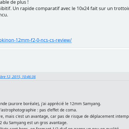
able de plus !
ibitif. Un rapide comparatif avec le 10x24 fait sur un trott
ncu.
okinon-12mm-f2-0-ncs-cs-review/
bre 12, 2015, 10:46:36
ande (aurore boréale), j'ai apprécié le 12mm Samyang.
 l'astrophotographie : pas d'effet de coma.
e, mais c'est un avantage, car pas de risque de déplacement intempe
 à 2 du Samyang est un gros avantage.
tats sont bons, en fermant 1/2 diaf on gagne un peu en qualité.