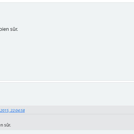
ien sûr.
 2015, 22:04:58
n sûr.