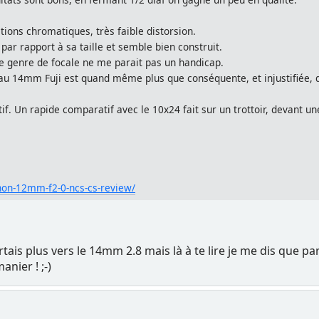
tions chromatiques, très faible distorsion.
 par rapport à sa taille et semble bien construit.
e genre de focale ne me parait pas un handicap.
 au 14mm Fuji est quand même plus que conséquente, et injustifiée, 
tif. Un rapide comparatif avec le 10x24 fait sur un trottoir, devant 
non-12mm-f2-0-ncs-cs-review/
tais plus vers le 14mm 2.8 mais là à te lire je me dis que 
anier ! ;-)