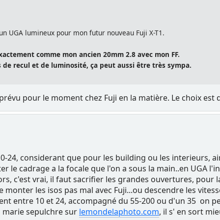
e un UGA lumineux pour mon futur nouveau Fuji X-T1.
s exactement comme mon ancien 20mm 2.8 avec mon FF.
s de recul et de luminosité, ça peut aussi être très sympa.
de prévu pour le moment chez Fuji en la matière. Le choix est 
10-24, considerant que pour les building ou les interieurs, a
r le cadrage a la focale que l'on a sous la main..en UGA l'i
s, c'est vrai, il faut sacrifier les grandes ouvertures, pour
nter les isos pas mal avec Fuji...ou descendre les vitesses
valent entre 10 et 24, accompagné du 55-200 ou d'un 35 on peut
n marie sepulchre sur
lemondelaphoto.com
, il s' en sort m