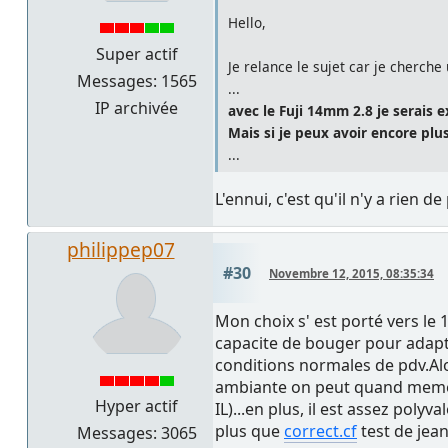
Hello,
Super actif
Je relance le sujet car je cherch
Messages: 1565
...
IP archivée
avec le Fuji 14mm 2.8 je serai
Mais si je peux avoir encore plu
...
L'ennui, c'est qu'il n'y a rien 
philippep07
#30
Novembre 12, 2015, 08:35:34
Mon choix s' est porté vers le 
capacite de bouger pour adapte
conditions normales de pdv.Alor
ambiante on peut quand meme mo
Hyper actif
IL)...en plus, il est assez poly
plus que
correct.cf
test de jea
Messages: 3065