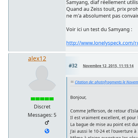
Samyang, diaf réellement utilis
Quand au Zeiss touit, prix proh
ne m'a absolument pas convai
Voir ici un test du Samyang :
http://www.lonelyspeck.com/r
alex12
#32
Novembre 12, 2015, 11:15:14
Citation de: photofragments le Novem
Bonjour,
Discret
Comme Jefferson, de retour d'Isl
Messages: 5
Il est vraiment excellent, et pour
La bague de mise au point est dur
J'ai aussi le 10-24 et l'ouverture
Même à pleine ouverture les résul