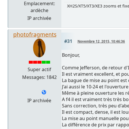
Emplacement:
XH2S/XT5/XT3/XE3 zooms et fix
ardèche
IP archivée
photofragments
#31
Novembre 12, 2015, 10:46:36
Bonjour,
Comme Jefferson, de retour d'I
Super actif
Il est vraiment excellent, et p
Messages: 1842
La bague de mise au point est 
J'ai aussi le 10-24 et l'ouvert
Même à pleine ouverture les ré
A f4 il est vraiment très très bo
IP archivée
Sans correction, très peu d'abe
Il est compact, dense, il est lo
La mise au point manuelle pou
La différence de prix par rapp