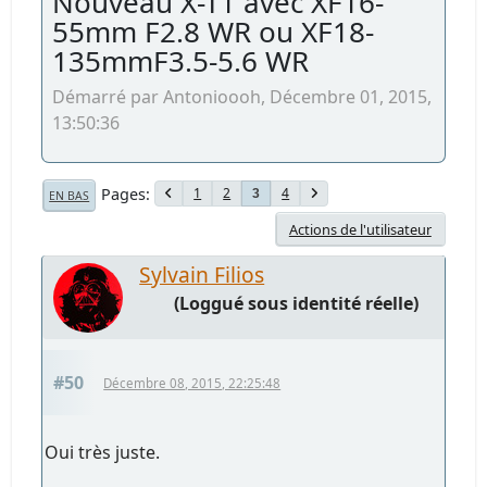
Nouveau X-T1 avec XF16-
55mm F2.8 WR ou XF18-
135mmF3.5-5.6 WR
Démarré par Antonioooh, Décembre 01, 2015,
13:50:36
Pages
1
2
4
3
EN BAS
Actions de l'utilisateur
Sylvain Filios
(Loggué sous identité réelle)
#50
Décembre 08, 2015, 22:25:48
Oui très juste.