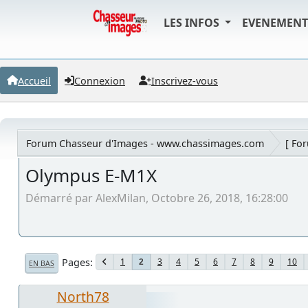
LES INFOS
EVENEMEN
Accueil
Connexion
Inscrivez-vous
Forum Chasseur d'Images - www.chassimages.com
[ Fo
Olympus E-M1X
Démarré par AlexMilan, Octobre 26, 2018, 16:28:00
Pages
1
3
4
5
6
7
8
9
10
2
EN BAS
North78