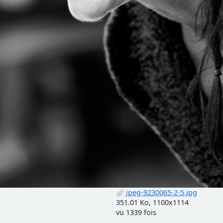
jpeg-9230065-2-5.jpg
351.01 Ko, 1100x1114
vu 1339 fois