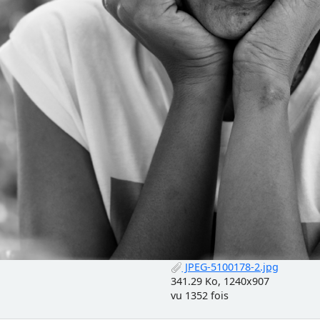
JPEG-5100178-2.jpg
341.29 Ko, 1240x907
vu 1352 fois