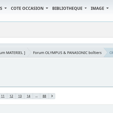
TS
COTE OCCASION
BIBLIOTHEQUE
IMAGE
rum MATERIEL ]
Forum OLYMPUS & PANASONIC boîtiers
O
11
12
13
14
...
88