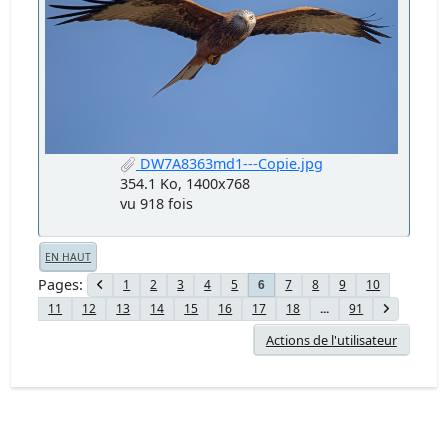
DW7A8363md1---Copie.jpg
354.1 Ko, 1400x768
vu 918 fois
EN HAUT
Pages
1
2
3
4
5
7
8
9
10
6
11
12
13
14
15
16
17
18
...
91
Actions de l'utilisateur
Forum Chasseur d'Images - www.chassimages.com ©