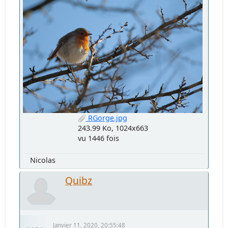
RGorge.jpg
243.99 Ko, 1024x663
vu 1446 fois
Nicolas
Quibz
Janvier 11, 2020, 20:55:48