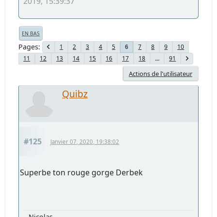
2019, 15:39:37
EN BAS
Pages
1
2
3
4
5
7
8
9
10
6
11
12
13
14
15
16
17
18
...
91
Actions de l'utilisateur
Quibz
#125
Janvier 07, 2020, 19:38:02
Superbe ton rouge gorge Derbek
Nicolas