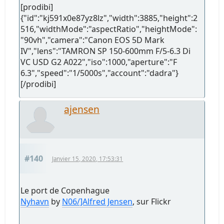
[prodibi]
{"id":"kj591x0e87yz8lz","width":3885,"height":2
516,"widthMode":"aspectRatio","heightMode":
"90vh","camera":"Canon EOS 5D Mark
IV","lens":"TAMRON SP 150-600mm F/5-6.3 Di
VC USD G2 A022","iso":1000,"aperture":"F
6.3","speed":"1/5000s","account":"dadra"}
[/prodibi]
ajensen
#140
Janvier 15, 2020, 17:53:31
Le port de Copenhague
Nyhavn
by
N06/]Alfred Jensen
, sur Flickr