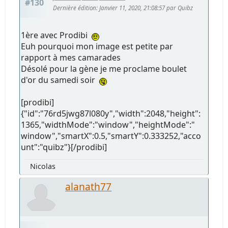
#130
Dernière édition
: Janvier 11, 2020, 21:08:57 par Quibz
1ère avec Prodibi
Euh pourquoi mon image est petite par
rapport à mes camarades
Désolé pour la gène je me proclame boulet
d'or du samedi soir
[prodibi]
{"id":"76rd5jwg87l080y","width":2048,"height":
1365,"widthMode":"window","heightMode":"
window","smartX":0.5,"smartY":0.333252,"acco
unt":"quibz"}[/prodibi]
Nicolas
alanath77