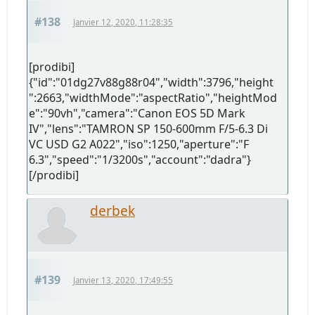
#138
Janvier 12, 2020, 11:28:35
[prodibi]
{"id":"01dg27v88g88r04","width":3796,"height
":2663,"widthMode":"aspectRatio","heightMod
e":"90vh","camera":"Canon EOS 5D Mark
IV","lens":"TAMRON SP 150-600mm F/5-6.3 Di
VC USD G2 A022","iso":1250,"aperture":"F
6.3","speed":"1/3200s","account":"dadra"}
[/prodibi]
derbek
#139
Janvier 13, 2020, 17:49:55