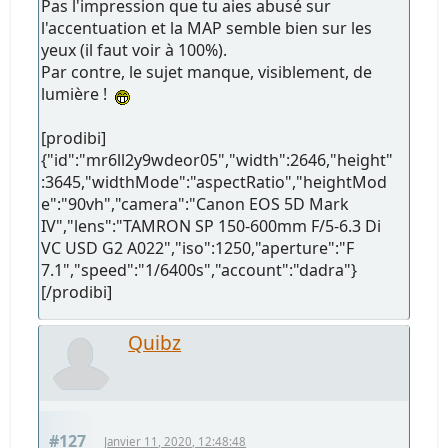
Pas l'impression que tu aies abusé sur
l'accentuation et la MAP semble bien sur les
yeux (il faut voir à 100%).
Par contre, le sujet manque, visiblement, de
lumière !
[prodibi]
{"id":"mr6ll2y9wdeor05","width":2646,"height"
:3645,"widthMode":"aspectRatio","heightMod
e":"90vh","camera":"Canon EOS 5D Mark
IV","lens":"TAMRON SP 150-600mm F/5-6.3 Di
VC USD G2 A022","iso":1250,"aperture":"F
7.1","speed":"1/6400s","account":"dadra"}
[/prodibi]
Quibz
#127
Janvier 11, 2020, 12:48:48