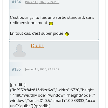
#134
Janvier 11, 2020, 21:47:36
C'est pour ça, tu fais une sortie standard, sans
redimensionnement
En tout cas, c'est super piqué
Quibz
#135
Janvier 11, 2020, 22:27:59
[prodibi]
{"id":"52r84z816d9zr6w","width":6720,"height
":4480,"widthMode":"window","heightMode":"
window","smartX":0.5,"smartY":0.333333,"acco
unt":"quibz"}[/prodibi]