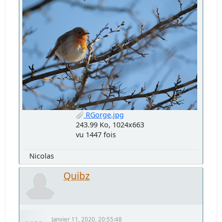
RGorge.jpg
243.99 Ko, 1024x663
vu 1447 fois
Nicolas
Quibz
Janvier 11, 2020, 20:55:48