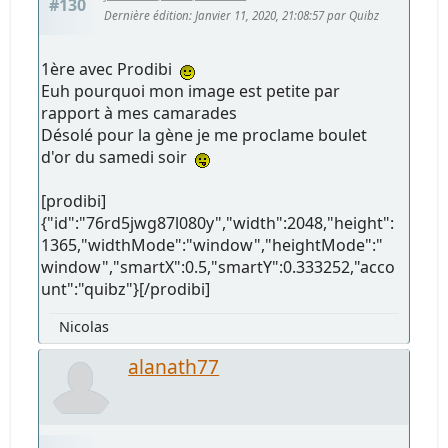
#130
Dernière édition
: Janvier 11, 2020, 21:08:57 par Quibz
1ère avec Prodibi
Euh pourquoi mon image est petite par
rapport à mes camarades
Désolé pour la gène je me proclame boulet
d'or du samedi soir
[prodibi]
{"id":"76rd5jwg87l080y","width":2048,"height":
1365,"widthMode":"window","heightMode":"
window","smartX":0.5,"smartY":0.333252,"acco
unt":"quibz"}[/prodibi]
Nicolas
alanath77