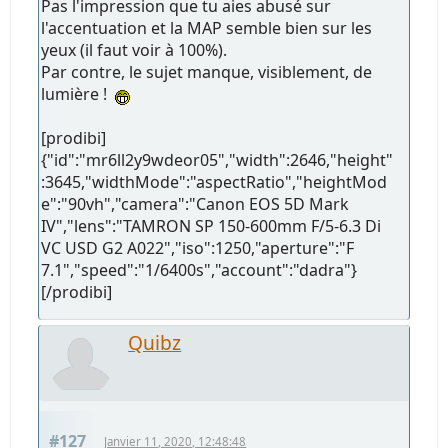
Pas l'impression que tu aies abusé sur
l'accentuation et la MAP semble bien sur les
yeux (il faut voir à 100%).
Par contre, le sujet manque, visiblement, de
lumière !
[prodibi]
{"id":"mr6ll2y9wdeor05","width":2646,"height"
:3645,"widthMode":"aspectRatio","heightMod
e":"90vh","camera":"Canon EOS 5D Mark
IV","lens":"TAMRON SP 150-600mm F/5-6.3 Di
VC USD G2 A022","iso":1250,"aperture":"F
7.1","speed":"1/6400s","account":"dadra"}
[/prodibi]
Quibz
#127
Janvier 11, 2020, 12:48:48