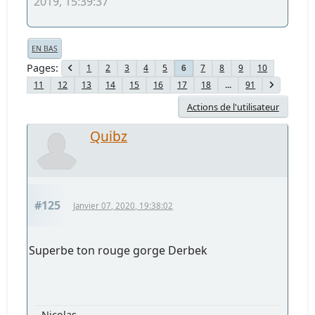
2019, 15:39:37
EN BAS
Pages
1
2
3
4
5
7
8
9
10
6
11
12
13
14
15
16
17
18
...
91
Actions de l'utilisateur
Quibz
#125
Janvier 07, 2020, 19:38:02
Superbe ton rouge gorge Derbek
Nicolas