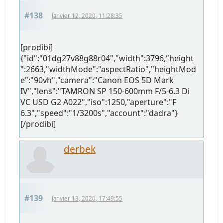
#138
Janvier 12, 2020, 11:28:35
[prodibi]
{"id":"01dg27v88g88r04","width":3796,"height
":2663,"widthMode":"aspectRatio","heightMod
e":"90vh","camera":"Canon EOS 5D Mark
IV","lens":"TAMRON SP 150-600mm F/5-6.3 Di
VC USD G2 A022","iso":1250,"aperture":"F
6.3","speed":"1/3200s","account":"dadra"}
[/prodibi]
derbek
#139
Janvier 13, 2020, 17:49:55