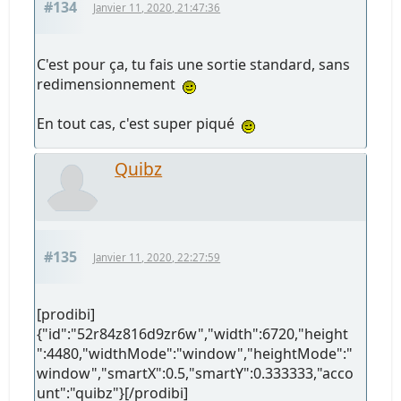
#134
Janvier 11, 2020, 21:47:36
C'est pour ça, tu fais une sortie standard, sans
redimensionnement
En tout cas, c'est super piqué
Quibz
#135
Janvier 11, 2020, 22:27:59
[prodibi]
{"id":"52r84z816d9zr6w","width":6720,"height
":4480,"widthMode":"window","heightMode":"
window","smartX":0.5,"smartY":0.333333,"acco
unt":"quibz"}[/prodibi]