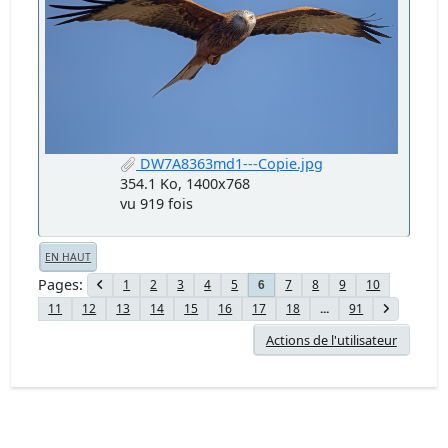
DW7A8363md1---Copie.jpg
354.1 Ko, 1400x768
vu 919 fois
EN HAUT
Pages
1
2
3
4
5
7
8
9
10
6
11
12
13
14
15
16
17
18
...
91
Actions de l'utilisateur
Forum Chasseur d'Images - www.chassimages.com ©