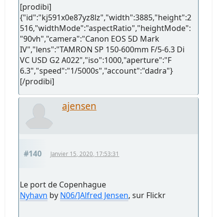
[prodibi]
{"id":"kj591x0e87yz8lz","width":3885,"height":2
516,"widthMode":"aspectRatio","heightMode":
"90vh","camera":"Canon EOS 5D Mark
IV","lens":"TAMRON SP 150-600mm F/5-6.3 Di
VC USD G2 A022","iso":1000,"aperture":"F
6.3","speed":"1/5000s","account":"dadra"}
[/prodibi]
ajensen
#140
Janvier 15, 2020, 17:53:31
Le port de Copenhague
Nyhavn
by
N06/]Alfred Jensen
, sur Flickr