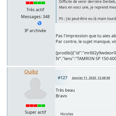
Difficile de venir derrière Derbek, 
Mais en voici une, je reprend mes
Très actif
Messages: 348
PS : J'ai peut-être eu là main lou
IP archivée
Pas l'impression que tu aies ab
Par contre, le sujet manque, v
[prodibi]{"id":"mr6ll2y9wdeo
IV","lens":"TAMRON SP 150-600m
Quibz
#127
Janvier 11, 2020, 12:48:48
Très beau
Bravo
Super actif
Nicolas