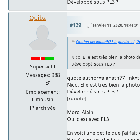
Développé sous PL3 ?
Quibz
#129
Janvier 11, 2020, 18:41:01
Citation de: alanath77 le Janvier 11, 
Nico, Elle est très bien la photo
Développé sous PL3 ?
Super actif
Messages: 988
quote author=alanath77 link
Nico, Elle est très bien la pho
Développé sous PL3 ?
Emplacement:
[/quote]
Limousin
IP archivée
Merci Alain
Oui c'est avec PL3
En voici une petite que j'ai fai
Bon j'ai eu des déchets, en mê