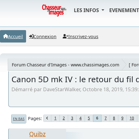
LES INFOS
EVENEMEN
Accueil
Connexion
Inscrivez-vous
Forum Chasseur d'Images - www.chassimages.com
[ Fo
Canon 5D mk IV : le retour du fil 
Démarré par DaveStarWalker, Octobre 18, 2019, 15:39
Pages
1
2
3
4
5
7
8
9
10
6
EN BAS
Quibz