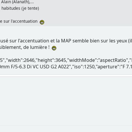
Alain (Alanath),...
 habitudes (je tente)
rde sur l'accentuation
usé sur l'accentuation et la MAP semble bien sur les yeux (il
isiblement, de lumière !
r05","width":2646,"height":3645,"widthMode":"aspectRatio
m F/5-6.3 Di VC USD G2 A022","iso":1250,"aperture":"F 7.1