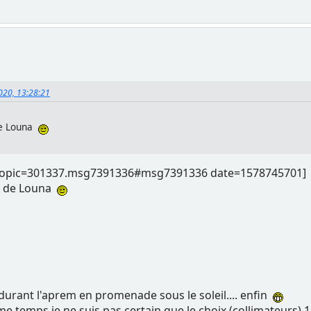
2020, 13:28:21
 de Louna
=topic=301337.msg7391336#msg7391336 date=1578745701]
to de Louna
s durant l'aprem en promenade sous le soleil.... enfin
me temps je ne suis pas certain que le choix (collimateurs)