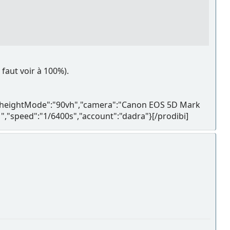
 faut voir à 100%).
","heightMode":"90vh","camera":"Canon EOS 5D Mark
","speed":"1/6400s","account":"dadra"}[/prodibi]