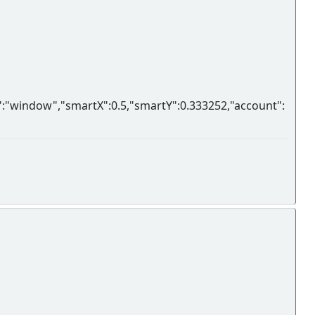
:"window","smartX":0.5,"smartY":0.333252,"account":