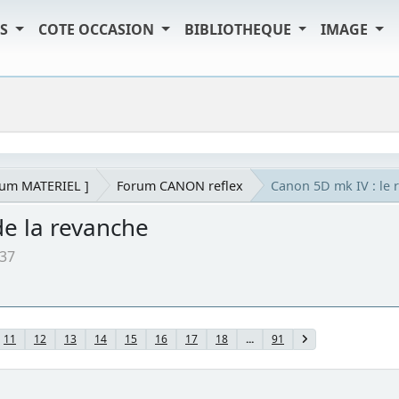
TS
COTE OCCASION
BIBLIOTHEQUE
IMAGE
rum MATERIEL ]
Forum CANON reflex
Canon 5D mk IV : le r
de la revanche
:37
11
12
13
14
15
16
17
18
...
91