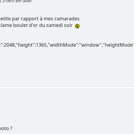
0, 21:08:57 par Quibz
etite par rapport à mes camarades
clame boulet d'or du samedi soir
th":2048,"height":1365,"widthMode":"window","heightMode"
hoto ?