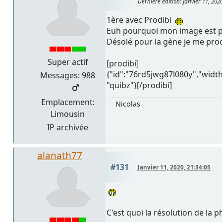
Dernière édition
: Janvier 11, 202
1ère avec Prodibi
Euh pourquoi mon image est p
Désolé pour la gène je me pro
Super actif
[prodibi]
{"id":"76rd5jwg87l080y","wid
Messages: 988
"quibz"}[/prodibi]
Emplacement:
Nicolas
Limousin
IP archivée
alanath77
#131
Janvier 11, 2020, 21:34:05
C'est quoi la résolution de la p