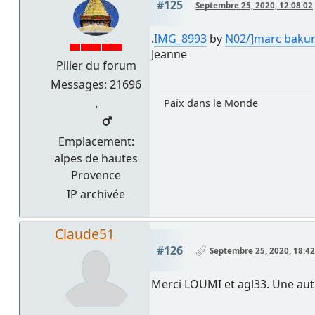
#125
Septembre 25, 2020, 12:08:02
.
IMG_8993
by
N02/]marc baku
Jeanne
Pilier du forum
Messages: 21696
.
Paix dans le Monde
Emplacement:
alpes de hautes
Provence
IP archivée
Claude51
#126
Septembre 25, 2020, 18:42
Merci LOUMI et agl33. Une aut