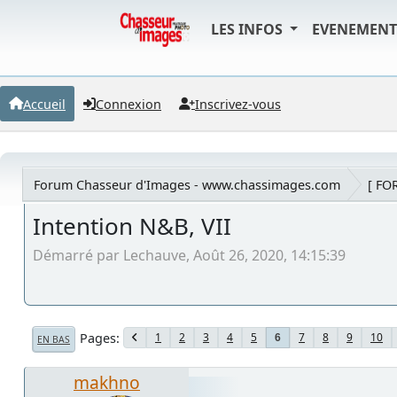
LES INFOS
EVENEMEN
Accueil
Connexion
Inscrivez-vous
Forum Chasseur d'Images - www.chassimages.com
[ FO
Intention N&B, VII
Démarré par Lechauve, Août 26, 2020, 14:15:39
Pages
1
2
3
4
5
7
8
9
10
6
EN BAS
makhno