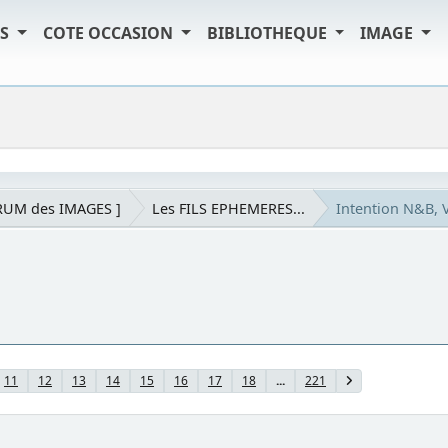
TS
COTE OCCASION
BIBLIOTHEQUE
IMAGE
RUM des IMAGES ]
Les FILS EPHEMERES...
Intention N&B, V
11
12
13
14
15
16
17
18
...
221