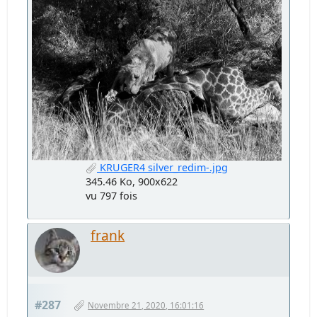
KRUGER4 silver_redim-.jpg
345.46 Ko, 900x622
vu 797 fois
frank
#287
Novembre 21, 2020, 16:01:16