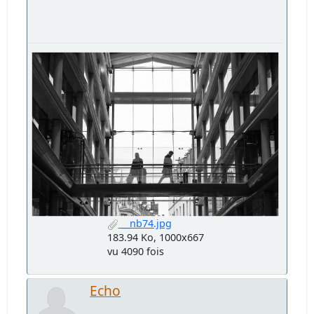
__nb74.jpg
183.94 Ko, 1000x667
vu 4090 fois
Echo