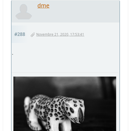
dme
#288
Novembre 21, 2020, 17:53:41
.