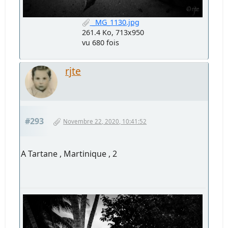
_MG_1130.jpg
261.4 Ko, 713x950
vu 680 fois
rjte
#293
Novembre 22, 2020, 10:41:52
A Tartane , Martinique , 2