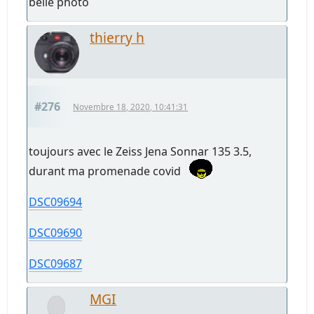
belle photo
thierry h
#276
Novembre 18, 2020, 10:41:31
toujours avec le Zeiss Jena Sonnar 135 3.5,
durant ma promenade covid
DSC09694
DSC09690
DSC09687
MGI