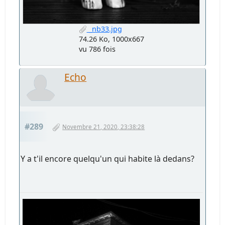
_nb33.jpg
74.26 Ko, 1000x667
vu 786 fois
Echo
#289
Novembre 21, 2020, 23:38:28
Y a t'il encore quelqu'un qui habite là dedans?