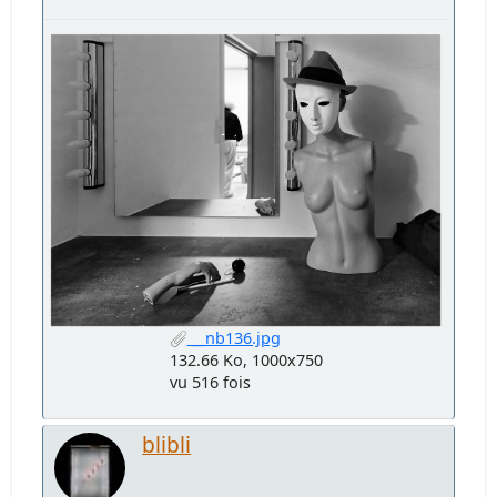
__nb136.jpg
132.66 Ko, 1000x750
vu 516 fois
blibli