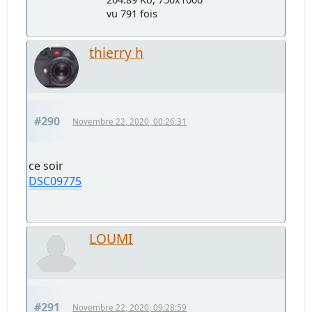
vu 791 fois
thierry h
#290
Novembre 22, 2020, 00:26:31
ce soir
DSC09775
LOUMI
#291
Novembre 22, 2020, 09:28:59