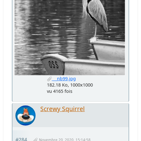
__nb99.jpg
182.18 Ko, 1000x1000
vu 4165 fois
Screwy Squirrel
#284
Novembre 20, 2020, 15:14:58