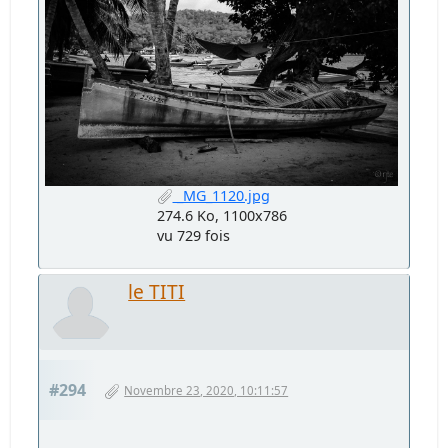
_MG_1120.jpg
274.6 Ko, 1100x786
vu 729 fois
le TITI
#294
Novembre 23, 2020, 10:11:57