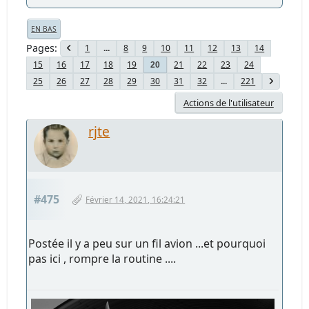
EN BAS
Pages
1
...
8
9
10
11
12
13
14
15
16
17
18
19
21
22
23
24
20
25
26
27
28
29
30
31
32
...
221
Actions de l'utilisateur
rjte
#475
Février 14, 2021, 16:24:21
Postée il y a peu sur un fil avion ...et pourquoi
pas ici , rompre la routine ....