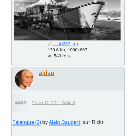
__nb287.jpg
130.6 Ko, 1000x667
vu 540 fois
aldau
#488
Février 17, 2021, 18:30:18
Palenque (2)
by
Alain Daugert
, sur Flickr