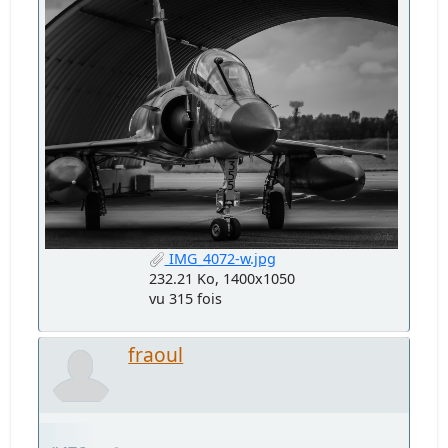
IMG_4072-w.jpg
232.21 Ko, 1400x1050
vu 315 fois
fraoul