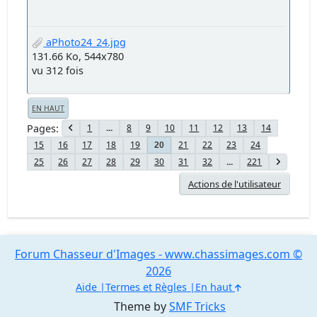
__nb120.jpg
299.11 Ko, 1000x667
vu 388 fois
Fred_G
#497
Février 22, 2021, 16:39:24
There is no dark side of the moon, really.
Matter of fact, it's all dark.
The lunatic is on the grass.
rjte