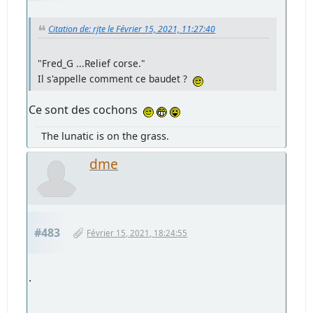
Citation de: rjte le Février 15, 2021, 11:27:40
"Fred_G ...Relief corse."
Il s'appelle comment ce baudet ?
Ce sont des cochons
The lunatic is on the grass.
dme
#483
Février 15, 2021, 18:24:55
.