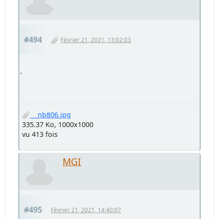
rjte
#492
Février 19, 2021, 13:30:09
Batelier , suite et .