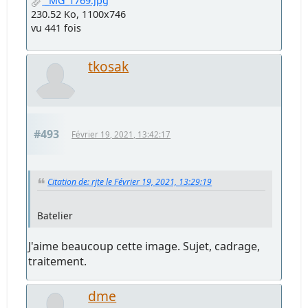
_MG_1767.jpg
272.57 Ko, 713x950
vu 456 fois