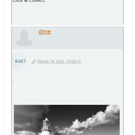
dme
#487
Février 16, 2021, 15:58:15
.