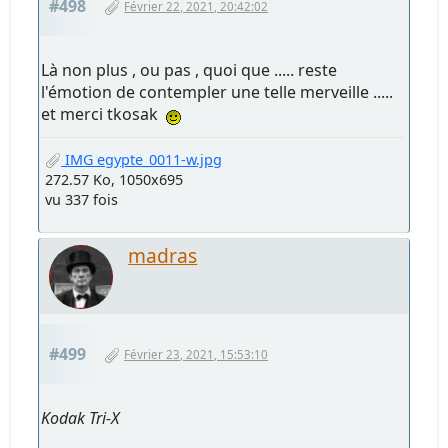
#495
Février 21, 2021, 14:40:07
dme
#496
Février 22, 2021, 08:20:29
.