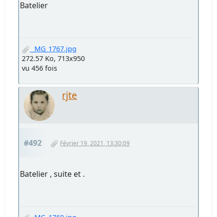
_MG_8773-2-2.jpg
241.23 Ko, 1050x788
vu 482 fois
rjte
#491
Février 19, 2021, 13:29:19
Batelier