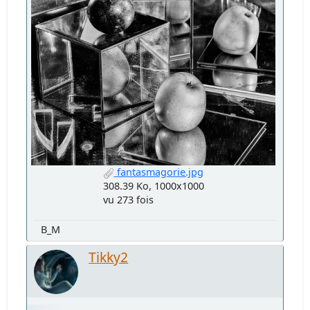
fantasmagorie.jpg
308.39 Ko, 1000x1000
vu 273 fois
B_M
Tikky2