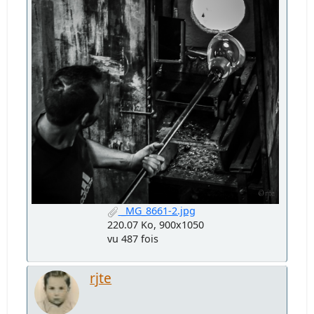
_MG_8661-2.jpg
220.07 Ko, 900x1050
vu 487 fois
rjte