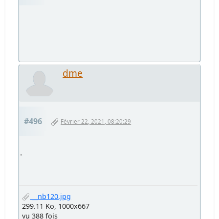
_MG_1769.jpg
230.52 Ko, 1100x746
vu 441 fois
tkosak
#493
Février 19, 2021, 13:42:17
Citation de: rjte le Février 19, 2021, 13:29:19
Batelier
J'aime beaucoup cette image. Sujet, cadrage,