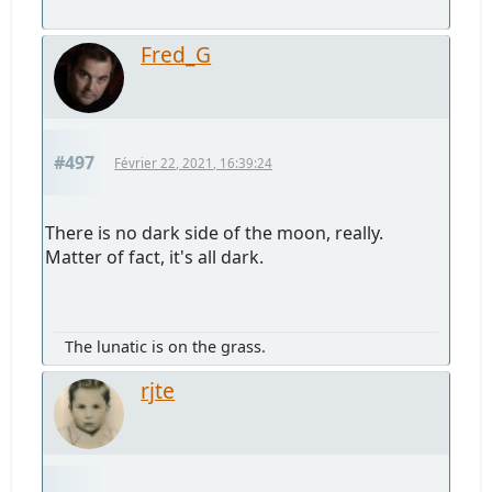
traitement.
dme
#494
Février 21, 2021, 13:02:03
.
__nb806.jpg
335.37 Ko, 1000x1000
vu 413 fois
MGI