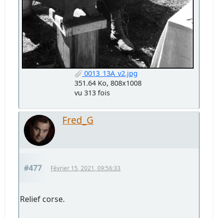
0013_13A_v2.jpg
351.64 Ko, 808x1008
vu 313 fois
Fred_G
#477
Février 15, 2021, 09:56:33
Relief corse.