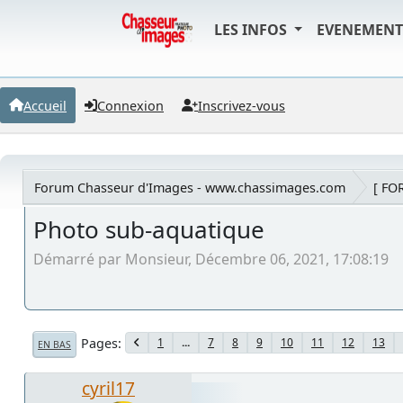
LES INFOS
EVENEMEN
Accueil
Connexion
Inscrivez-vous
Forum Chasseur d'Images - www.chassimages.com
[ FO
Photo sub-aquatique
Démarré par Monsieur, Décembre 06, 2021, 17:08:19
Pages
1
...
7
8
9
10
11
12
13
EN BAS
cyril17