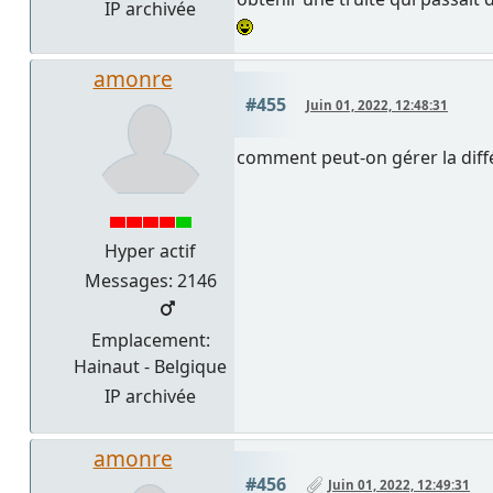
IP archivée
amonre
#455
Juin 01, 2022, 12:48:31
comment peut-on gérer la diffé
Hyper actif
Messages: 2146
Emplacement:
Hainaut - Belgique
IP archivée
amonre
#456
Juin 01, 2022, 12:49:31