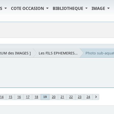
TS
COTE OCCASION
BIBLIOTHEQUE
IMAGE
RUM des IMAGES ]
Les FILS EPHEMERES...
Photo sub-aqua
14
15
16
17
18
20
21
22
23
24
19