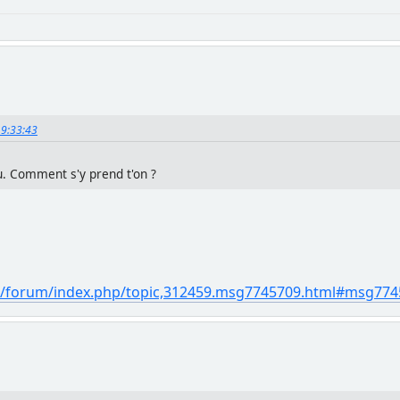
19:33:43
u. Comment s'y prend t'on ?
/forum/index.php/topic,312459.msg7745709.html#msg774