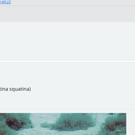
9:49:22
tina squatina)