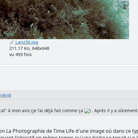
Lanz50.jpg
211.17 Ko, 648x648
vu 493 fois
9:48:48
cal" à mon avis (je l'ai déjà fait comme ça
) . Après il y a sûrement 
ction La Photographie de Time Life d'une image où dans ce ty
devant l'objectif en même temps qu'une biche se tenait sur l